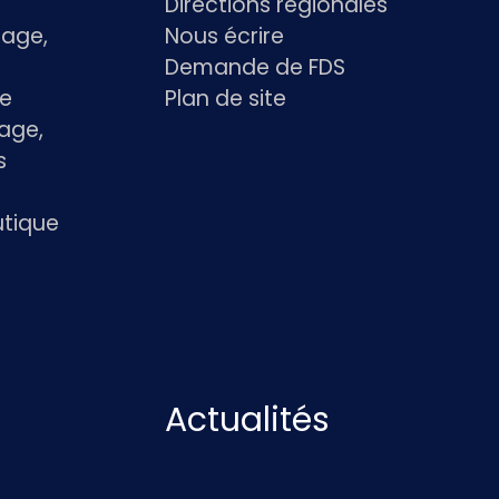
Directions régionales
age,
Nous écrire
Demande de FDS
le
Plan de site
age,
s
utique
Actualités