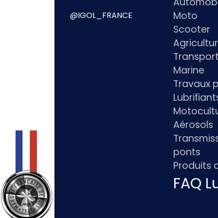
Automobi
Moto
@IGOL_FRANCE
Scooter
Agricultu
Transpor
Marine
Travaux p
Lubrifian
Motocultu
Aérosols
Transmiss
ponts
Produits
FAQ Lu