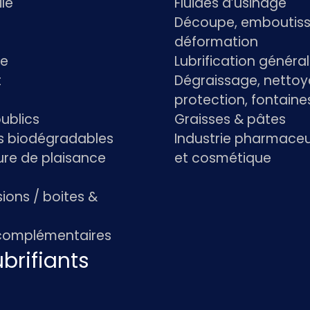
le
Fluides d’usinage
Découpe, emboutiss
déformation
re
Lubrification généra
t
Dégraissage, nettoy
protection, fontaine
ublics
Graisses & pâtes
ts biodégradables
Industrie pharmace
re de plaisance
et cosmétique
ions / boites &
 complémentaires
brifiants