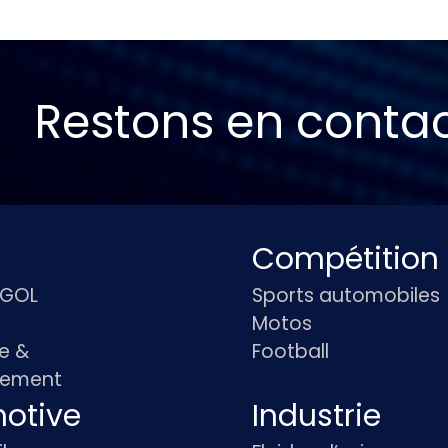
Restons en conta
Compétition
IGOL
Sports automobiles
Motos
e &
Football
pement
otive
Industrie