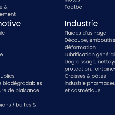
e &
Football
pement
otive
Industrie
le
Fluides d’usinage
Découpe, emboutiss
déformation
re
Lubrification généra
t
Dégraissage, nettoy
protection, fontaine
ublics
Graisses & pâtes
ts biodégradables
Industrie pharmace
re de plaisance
et cosmétique
ions / boites &