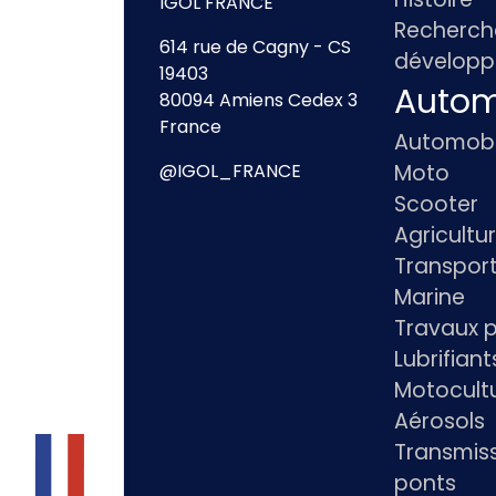
IGOL FRANCE
Recherch
614 rue de Cagny - CS
dévelop
19403
Autom
80094 Amiens Cedex 3
France
Automobi
Moto
@IGOL_FRANCE
Scooter
Agricultu
Transpor
Marine
Travaux p
Lubrifian
Motocultu
Aérosols
Transmiss
ponts