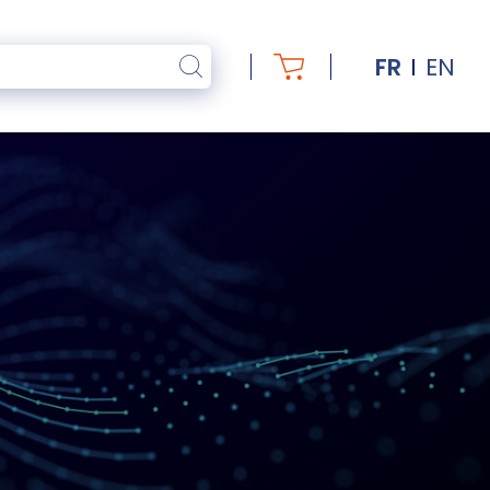
FR
EN