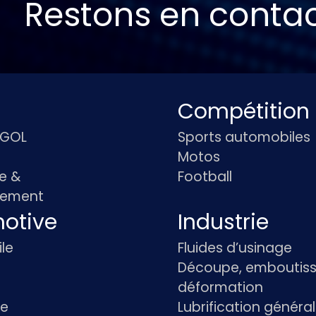
Restons en conta
Compétition
IGOL
Sports automobiles
Motos
e &
Football
pement
otive
Industrie
le
Fluides d’usinage
Découpe, emboutiss
déformation
re
Lubrification généra