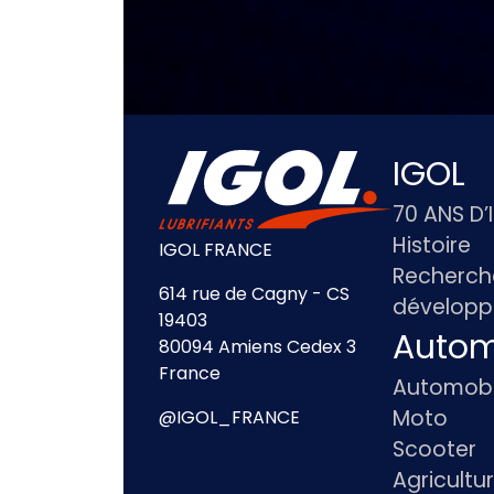
IGOL
70 ANS D’
Histoire
IGOL FRANCE
Recherch
614 rue de Cagny - CS
dévelop
19403
Autom
80094 Amiens Cedex 3
France
Automobi
Moto
@IGOL_FRANCE
Scooter
Agricultu