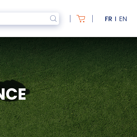
FR
EN
NCE