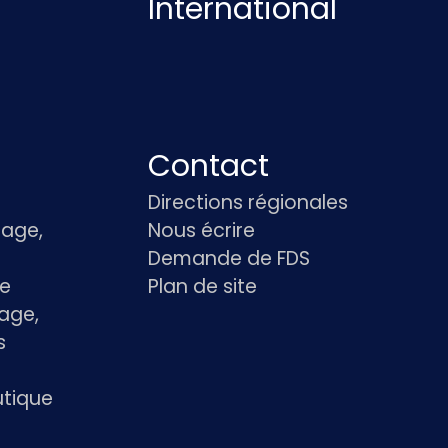
International
Contact
Directions régionales
age,
Nous écrire
Demande de FDS
le
Plan de site
age,
s
utique