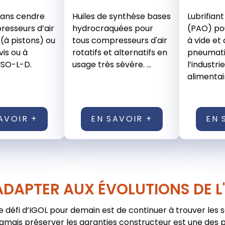
 sans cendre
Huiles de synthèse bases
Lubrifian
esseurs d’air
hydrocraquées pour
(PAO) po
 (à pistons) ou
tous compresseurs d'air
à vide et 
vis ou à
rotatifs et alternatifs en
pneumati
 ISO-L-D.
usage très sévère. ...
l’industri
alimentai
AVOIR +
EN SAVOIR +
EN 
ADAPTER AUX ÉVOLUTIONS DE L
e défi d’IGOL pour demain est de continuer à trouver les 
jamais préserver les garanties constructeur est une des pr