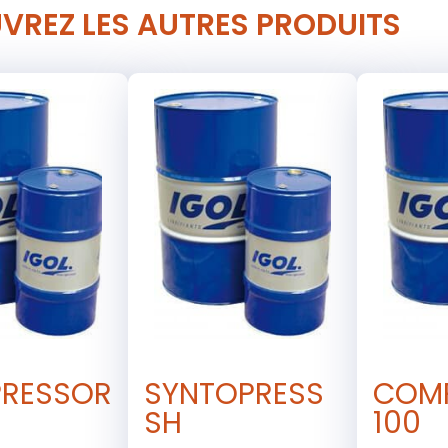
VREZ LES AUTRES PRODUITS
RESSOR
SYNTOPRESS
COMP
SH
100