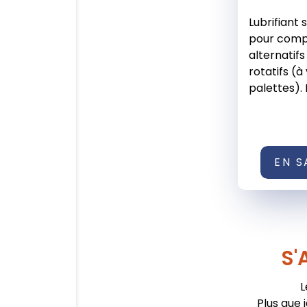
Lubrifiant
pour compr
alternatifs
rotatifs (à 
palettes).
EN S
S'
L
Plus que 