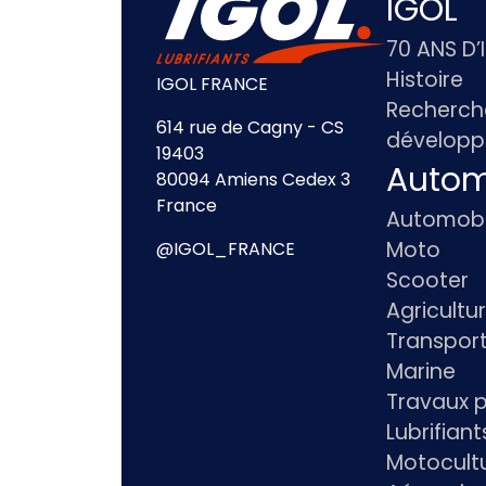
IGOL
70 ANS D’
Histoire
IGOL FRANCE
Recherch
614 rue de Cagny - CS
dévelop
19403
Autom
80094 Amiens Cedex 3
France
Automobi
Moto
@IGOL_FRANCE
Scooter
Agricultu
Transpor
Marine
Travaux p
Lubrifian
Motocultu