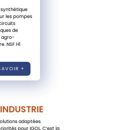
t synthétique
ur les pompes
circuits
ques de
e agro-
re. NSF H1
SAVOIR +
'INDUSTRIE
solutions adaptées.
iorités pour IGOL. C’est la