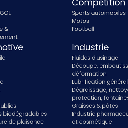
Compétition
IGOL
Sports automobiles
Motos
e &
Football
pement
otive
Industrie
le
Fluides d’usinage
Découpe, emboutiss
déformation
re
Lubrification généra
t
Dégraissage, nettoy
protection, fontaine
ublics
Graisses & pâtes
ts biodégradables
Industrie pharmace
re de plaisance
et cosmétique