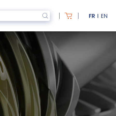
FR
EN