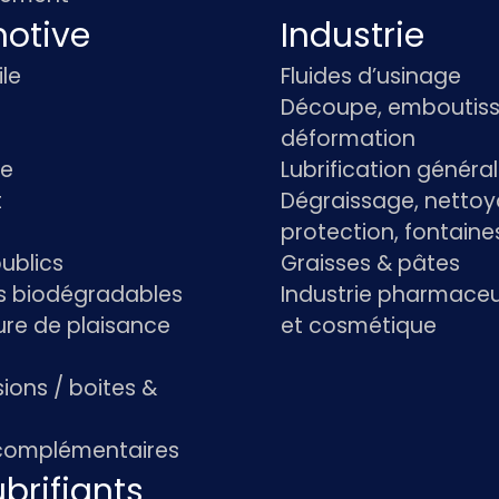
otive
Industrie
le
Fluides d’usinage
Découpe, emboutiss
déformation
re
Lubrification généra
t
Dégraissage, nettoy
protection, fontaine
ublics
Graisses & pâtes
ts biodégradables
Industrie pharmace
re de plaisance
et cosmétique
ions / boites &
 complémentaires
brifiants