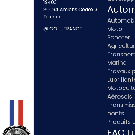
19403
Autom
80094 Amiens Cedex 3
France
Automobi
Moto
@IGOL_FRANCE
Scooter
Agricultu
Transpor
Marine
Travaux p
Lubrifian
Motocultu
Aérosols
Transmiss
ponts
Produits
FAQ Lu