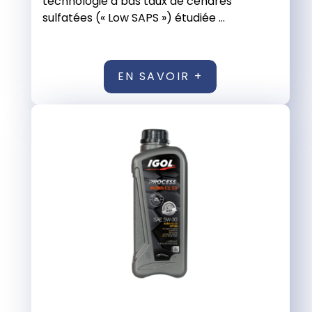
technologie à bas taux de cendres
sulfatées (« Low SAPS ») étudiée ...
EN SAVOIR +