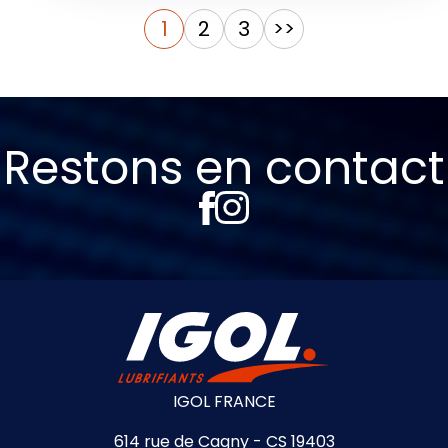
Pagination
1
2
3
>>
des
publications
Restons en contact
IGOL FRANCE
614 rue de Cagny - CS 19403