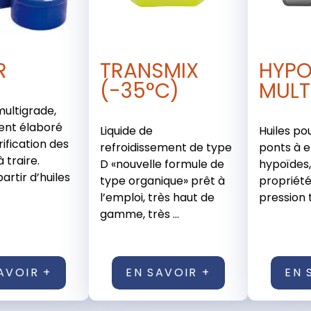
R
TRANSMIX
HYPO
(-35°C)
MULT
multigrade,
ent élaboré
Liquide de
Huiles po
rification des
refroidissement de type
ponts à 
 traire.
D «nouvelle formule de
hypoïdes
artir d’huiles
type organique» prêt à
propriét
l’emploi, très haut de
pression t
gamme, très ...
AVOIR +
EN SAVOIR +
EN 