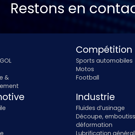
Restons en conta
Compétition
IGOL
Sports automobiles
Motos
e &
Football
pement
otive
Industrie
le
Fluides d’usinage
Découpe, emboutiss
déformation
re
Lubrification généra