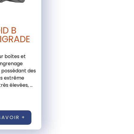
ID B
IGRADE
ur boîtes et
engrenage
, possédant des
és extrême
rès élevées, ...
SAVOIR +