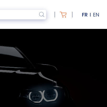
FR
EN