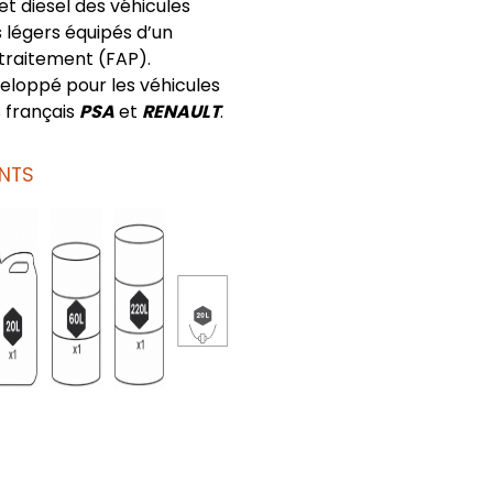
t diesel des véhicules
es légers équipés d’un
traitement (FAP).
loppé pour les véhicules
 français
PSA
et
RENAULT
.
NTS