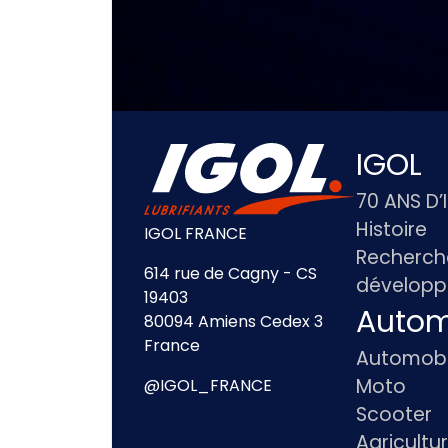
IGOL
70 ANS D’
Histoire
IGOL FRANCE
Recherch
614 rue de Cagny - CS
dévelop
19403
Autom
80094 Amiens Cedex 3
France
Automobi
Moto
@IGOL_FRANCE
Scooter
Agricultu