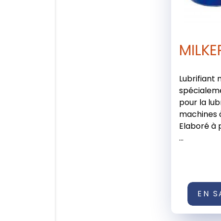
MILKE
Lubrifiant 
spécialem
pour la lub
machines à
Elaboré à p
...
EN S