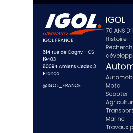
IGOL
70 ANS D’
Histoire
IGOL FRANCE
Recherch
614 rue de Cagny - CS
dévelop
19403
Autom
80094 Amiens Cedex 3
France
Automobi
Moto
@IGOL_FRANCE
Scooter
Agricultu
Transpor
Marine
Travaux p