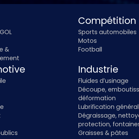
Compétition
IGOL
Sports automobiles
Motos
e &
Football
pement
otive
Industrie
le
Fluides d’usinage
Découpe, emboutiss
déformation
re
Lubrification généra
t
Dégraissage, nettoy
protection, fontaine
ublics
Graisses & pâtes