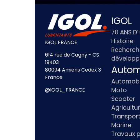
IGOL
70 ANS D’
Histoire
IGOL FRANCE
Recherch
614 rue de Cagny - CS
dévelop
19403
Autom
80094 Amiens Cedex 3
France
Automobi
Moto
@IGOL_FRANCE
Scooter
Agricultu
Transpor
Marine
Travaux p