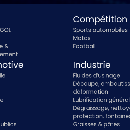
Compétition
IGOL
Sports automobiles
Motos
e &
Football
pement
otive
Industrie
le
Fluides d’usinage
Découpe, emboutiss
déformation
re
Lubrification généra
t
Dégraissage, nettoy
protection, fontaine
ublics
Graisses & pâtes