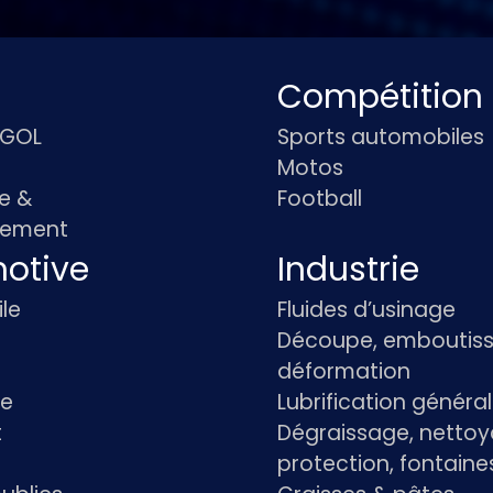
Compétition
IGOL
Sports automobiles
Motos
e &
Football
pement
otive
Industrie
le
Fluides d’usinage
Découpe, emboutiss
déformation
re
Lubrification généra
t
Dégraissage, nettoy
protection, fontaine