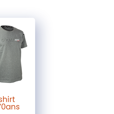
hirt
 70ans