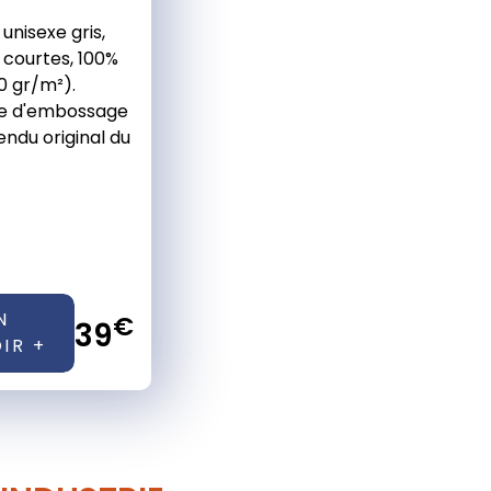
unisexe gris,
courtes, 100%
0 gr/m²).
e d'embossage
endu original du
N
€
39
IR +