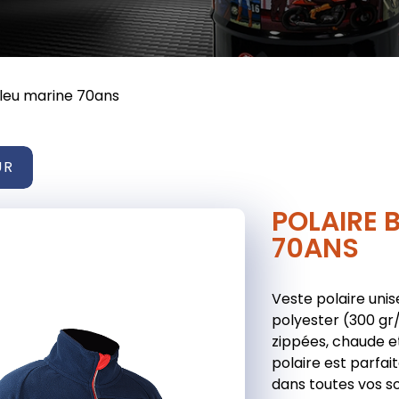
bleu marine 70ans
UR
POLAIRE 
70ANS
Veste polaire unis
polyester (300 gr
zippées, chaude e
polaire est parfa
dans toutes vos so