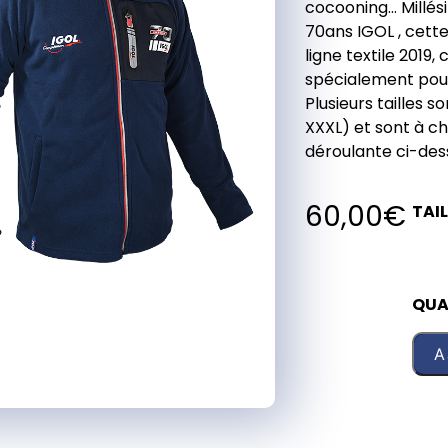
cocooning… Millés
70ans IGOL , cette 
ligne textile 2019, 
spécialement pour 
Plusieurs tailles s
XXXL) et sont à cho
déroulante ci-des
60,00
€
TAIL
QUA
A