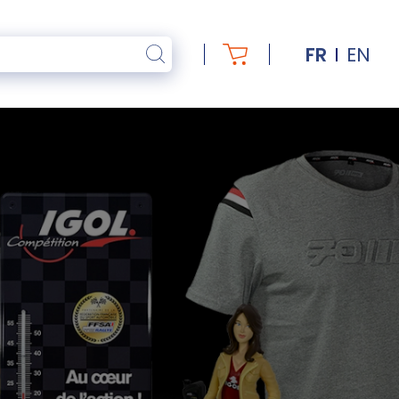
FR
EN