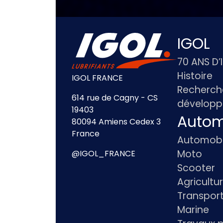
IGOL
70 ANS D’
Histoire
IGOL FRANCE
Recherch
614 rue de Cagny - CS
dévelop
19403
Autom
80094 Amiens Cedex 3
France
Automobi
Moto
@IGOL_FRANCE
Scooter
Agricultu
Transpor
Marine