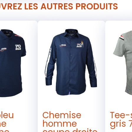
VREZ LES AUTRES PRODUITS
bleu
Chemise
Tee-s
ne
homme
gris