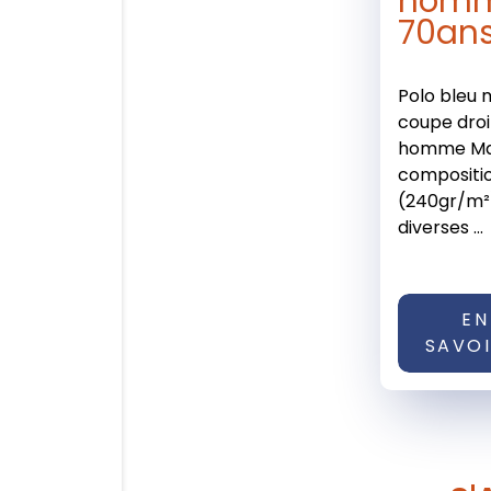
hom
70an
Polo bleu 
coupe droi
homme Mai
compositi
(240gr/m²)
diverses ...
EN
SAVOI