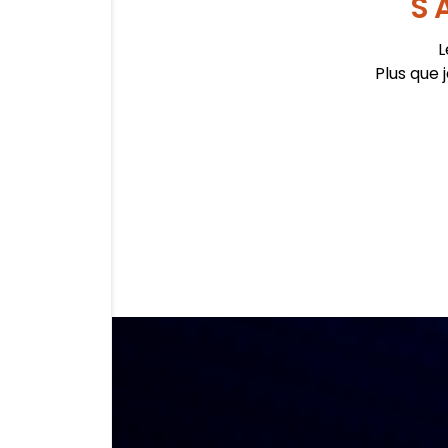
S'
L
Plus que 