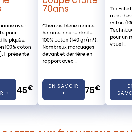
me
coupe droite
s
70ans
Tee-shirt 
manches 
coton (19
marine avec
Chemise bleue marine
Techniqu
te pour
homme, coupe droite,
pour un r
lle piquée,
100% coton (140 gr/m²).
visuel ...
on 100% coton
Nombreux marquages
. Il présente
devant et derrière en
rapport avec ...
EN SAVOIR
E
€
€
45
75
R +
+
SAVO