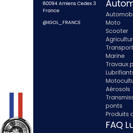
Autom
80094 Amiens Cedex 3
France
Automobi
Moto
@IGOL_FRANCE
Scooter
Agricultu
Transpor
Marine
Travaux p
Lubrifian
Motocultu
Aérosols
Transmiss
ponts
Produits
FAQ Lu