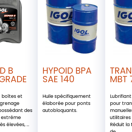
D B
HYPOID BPA
TRAN
IGRADE
SAE 140
MBT 
 boîtes et
Huile spécifiquement
Lubrifian
ngrenage
élaborée pour ponts
pour tran
possédant des
autobloquants.
manuelles
s extrême
utilitaire
ès élevées, ...
Réduit la
de ...