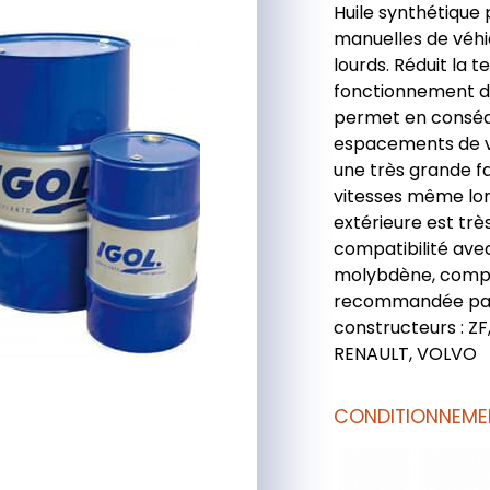
Huile synthétique
manuelles de véhic
lourds. Réduit la 
fonctionnement de
permet en conséq
espacements de v
une très grande fa
vitesses même lo
extérieure est trè
compatibilité ave
molybdène, compo
recommandée pa
constructeurs : Z
RENAULT, VOLVO
CONDITIONNEME