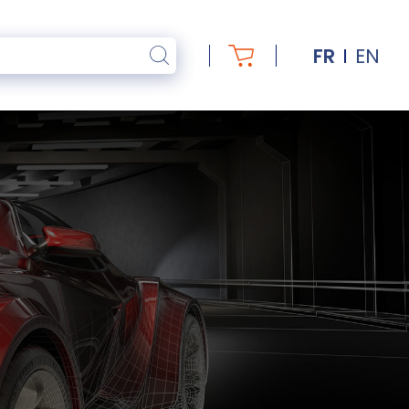
FR
EN