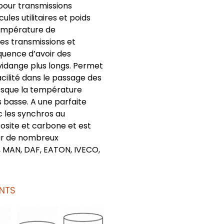
 pour transmissions
ules utilitaires et poids
température de
s transmissions et
uence d’avoir des
idange plus longs. Permet
cilité dans le passage des
rsque la température
s basse. A une parfaite
c les synchros au
site et carbone et est
r de nombreux
F, MAN, DAF, EATON, IVECO,
NTS