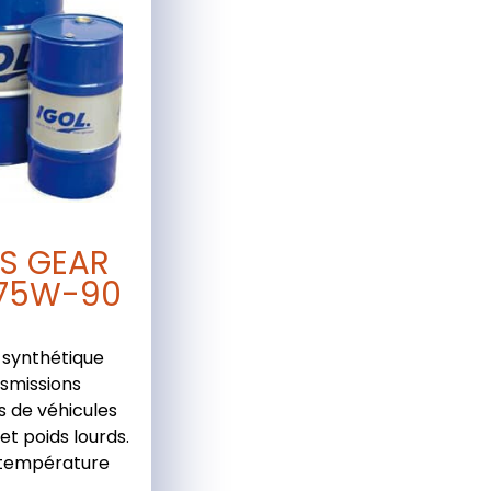
S GEAR
75W-90
t synthétique
smissions
 de véhicules
s et poids lourds.
 température