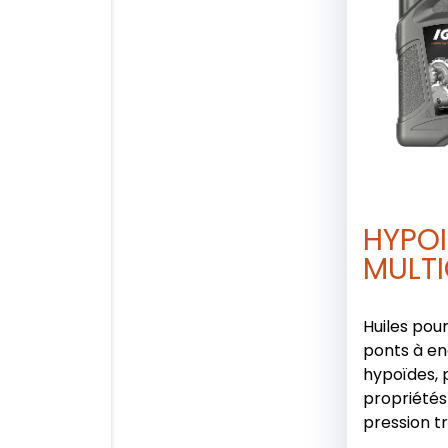
HYPOI
MULT
Huiles pour
ponts à e
hypoïdes, 
propriété
pression tr