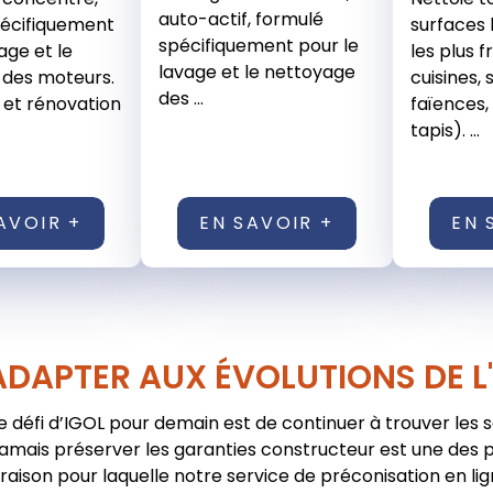
auto-actif, formulé
pécifiquement
surfaces
spécifiquement pour le
age et le
les plus f
lavage et le nettoyage
 des moteurs.
cuisines, 
des ...
et rénovation
faïences, 
tapis). ...
AVOIR +
EN SAVOIR +
EN 
ADAPTER AUX ÉVOLUTIONS DE L
e défi d’IGOL pour demain est de continuer à trouver les 
jamais préserver les garanties constructeur est une des pr
raison pour laquelle notre service de préconisation en lig