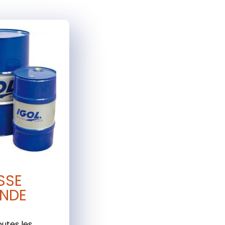
SSE
NDE
outes les