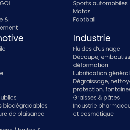
IGOL
Sports automobiles
Motos
e &
Football
pement
otive
Industrie
le
Fluides d’usinage
Découpe, emboutiss
déformation
re
Lubrification généra
t
Dégraissage, nettoy
protection, fontaine
ublics
Graisses & pâtes
ts biodégradables
Industrie pharmace
re de plaisance
et cosmétique