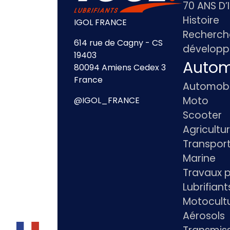
70 ANS D’
Histoire
IGOL FRANCE
Recherch
614 rue de Cagny - CS
dévelop
19403
Autom
80094 Amiens Cedex 3
France
Automobi
Moto
@IGOL_FRANCE
Scooter
Agricultu
Transpor
Marine
Travaux p
Lubrifian
Motocultu
Aérosols