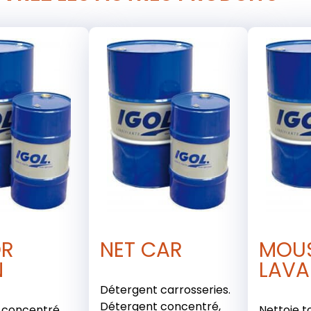
R
NET CAR
MOU
N
LAVA
Détergent carrosseries.
Détergent concentré,
 concentré,
Nettoie t