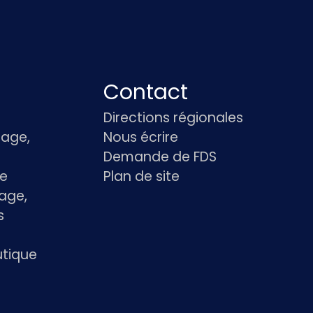
Contact
Directions régionales
age,
Nous écrire
Demande de FDS
le
Plan de site
age,
s
utique