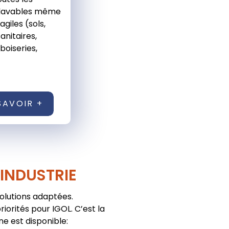
 lavables même
ragiles (sols,
sanitaires,
boiseries,
SAVOIR +
'INDUSTRIE
solutions adaptées.
iorités pour IGOL. C’est la
ne est disponible: