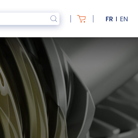
FR
EN