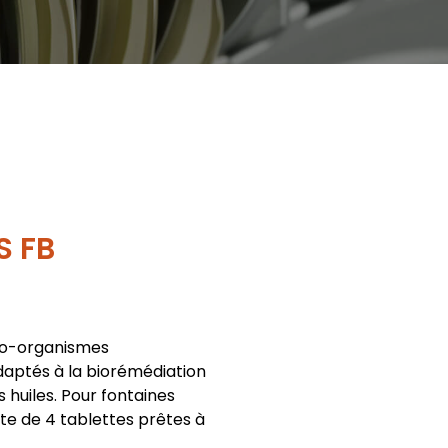
S FB
ro-organismes
aptés à la biorémédiation
s huiles. Pour fontaines
îte de 4 tablettes prêtes à