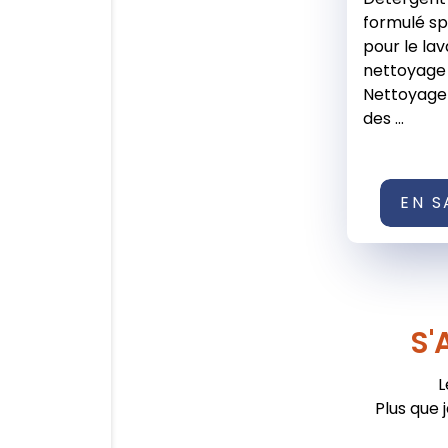
formulé s
pour le lav
nettoyage
Nettoyage 
des ...
EN S
S'
L
Plus que 