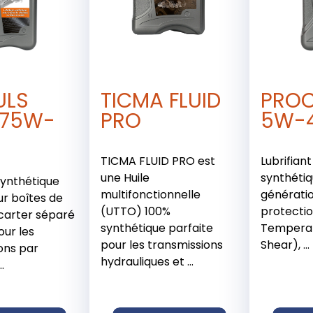
ULS
TICMA FLUID
PROC
 75W-
PRO
5W-
TICMA FLUID PRO est
Lubrifian
une Huile
synthétiq
 synthétique
multifonctionnelle
génératio
ur boîtes de
(UTTO) 100%
protectio
 carter séparé
synthétique parfaite
Temperat
our les
pour les transmissions
Shear), ...
ons par
hydrauliques et ...
.