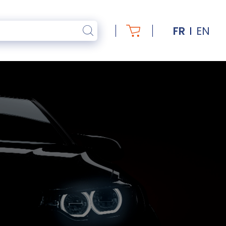
FR
EN