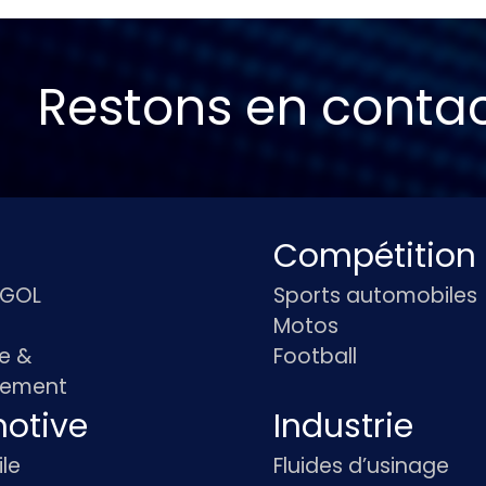
Restons en conta
Compétition
IGOL
Sports automobiles
Motos
e &
Football
pement
otive
Industrie
le
Fluides d’usinage