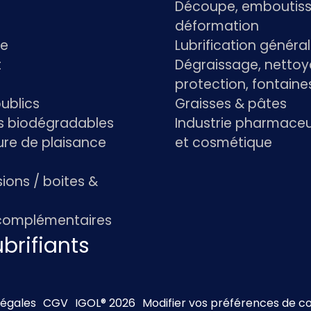
Découpe, emboutiss
déformation
re
Lubrification généra
t
Dégraissage, nettoy
protection, fontaine
ublics
Graisses & pâtes
ts biodégradables
Industrie pharmace
re de plaisance
et cosmétique
ions / boites &
 complémentaires
brifiants
légales
CGV
IGOL® 2026
Modifier vos préférences de c