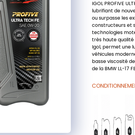
IGOL PROFIVE ULT
lubrifiant de nouve
ou surpasse les 
constructeurs et 
technologies mote
très haute qualité
Igol, permet une l
véhicules moderne
basse viscosité d
de la BMW LL-17 F
CONDITIONNEME