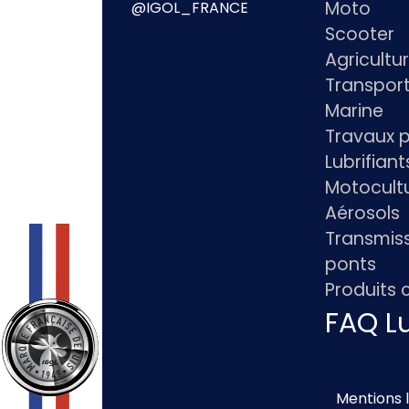
Moto
@IGOL_FRANCE
Scooter
Agricultu
Transpor
Marine
Travaux p
Lubrifian
Motocultu
Aérosols
Transmiss
ponts
Produits
FAQ Lu
Mentions 