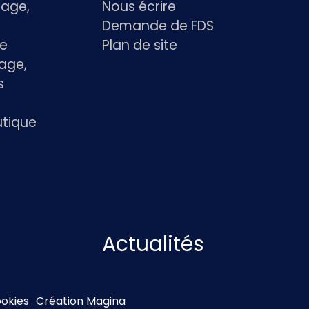
age,
Nous écrire
Demande de FDS
le
Plan de site
age,
s
utique
Actualités
ookies
Création Magina