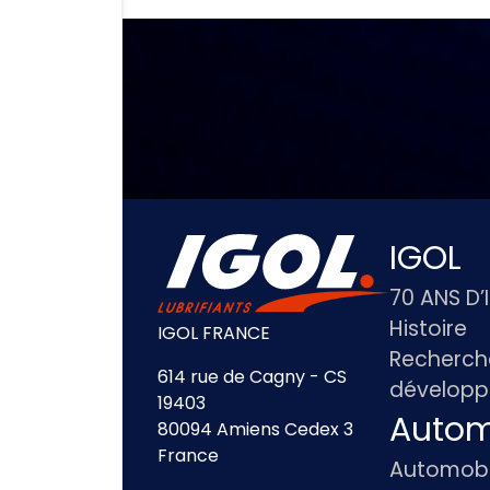
IGOL
70 ANS D’
Histoire
IGOL FRANCE
Recherch
614 rue de Cagny - CS
dévelop
19403
Autom
80094 Amiens Cedex 3
France
Automobi