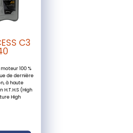
ESS C3
40
t moteur 100 %
ue de dernière
n, à haute
n H.T.H.S (High
ure High