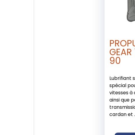
PROP
GEAR
90
Lubrifiant
spécial po
vitesses à
ainsi que p
transmissi
cardan et ..