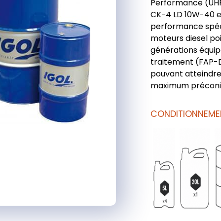
Performance (UHP
CK-4 LD 10W-40 es
performance spé
moteurs diesel poi
générations équi
traitement (FAP-
pouvant atteindre 
maximum préconis
CONDITIONNEME