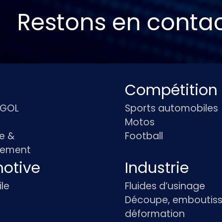
Restons en conta
Compétition
IGOL
Sports automobiles
Motos
e &
Football
pement
otive
Industrie
le
Fluides d’usinage
Découpe, emboutiss
déformation