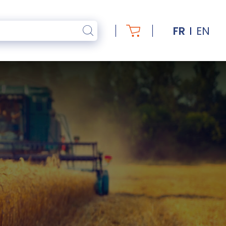
FR
EN