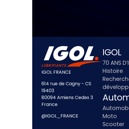
IGOL
70 ANS D’
Histoire
IGOL FRANCE
Recherch
614 rue de Cagny - CS
dévelop
19403
Autom
80094 Amiens Cedex 3
France
Automobi
Moto
@IGOL_FRANCE
Scooter