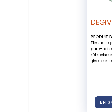
DEGIV
PRODUIT 
Elimine le 
pare-brise
rétroviseur
givre sur l
...
EN S