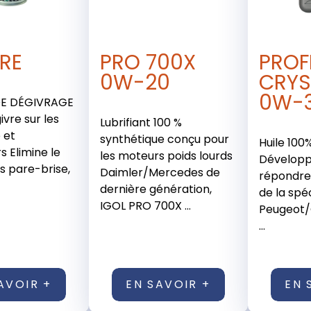
RE
PRO 700X
PROF
0W-20
CRYS
0W-
DE DÉGIVRAGE
givre sur les
Lubrifiant 100 %
 et
synthétique conçu pour
Huile 100
s Elimine le
les moteurs poids lourds
Développ
es pare-brise,
Daimler/Mercedes de
répondre
dernière génération,
de la spé
IGOL PRO 700X ...
Peugeot/
...
AVOIR +
EN SAVOIR +
EN 