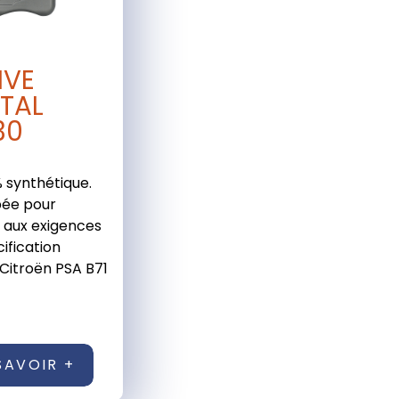
IVE
TAL
30
% synthétique.
ée pour
 aux exigences
cification
Citroën PSA B71
SAVOIR +