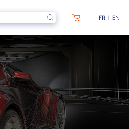
FR
EN