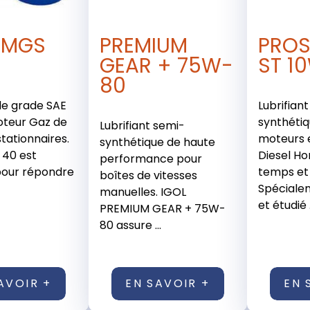
HMGS
PREMIUM
PROS
GEAR + 75W-
ST 1
80
 de grade SAE
Lubrifian
oteur Gaz de
synthéti
Lubrifiant semi-
tationnaires.
moteurs 
synthétique de haute
40 est
Diesel Ho
performance pour
pour répondre
temps et
boîtes de vitesses
Spéciale
manuelles. IGOL
et étudié .
PREMIUM GEAR + 75W-
80 assure ...
AVOIR +
EN SAVOIR +
EN 