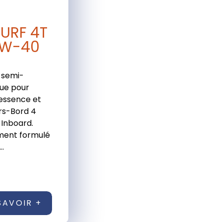
URF 4T
0W-40
t semi-
que pour
essence et
rs-Bord 4
 Inboard.
ment formulé
..
SAVOIR +