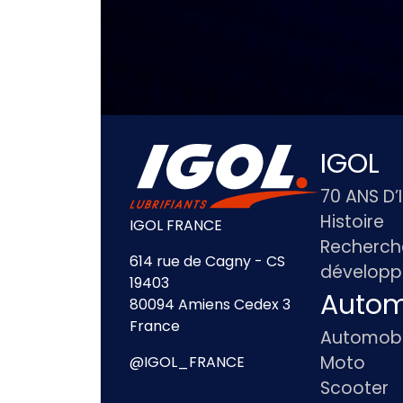
IGOL
70 ANS D’
Histoire
IGOL FRANCE
Recherch
614 rue de Cagny - CS
dévelop
19403
Autom
80094 Amiens Cedex 3
France
Automobi
Moto
@IGOL_FRANCE
Scooter