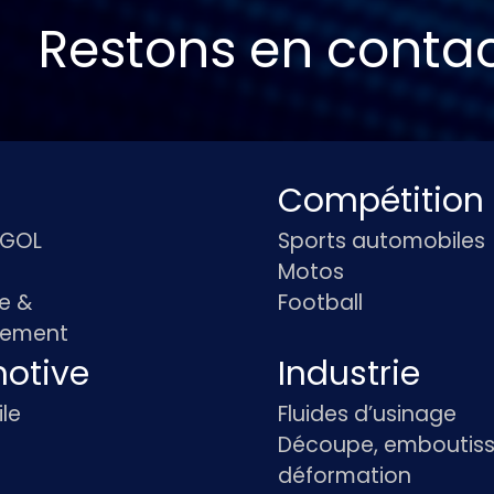
Restons en conta
Compétition
IGOL
Sports automobiles
Motos
e &
Football
pement
otive
Industrie
le
Fluides d’usinage
Découpe, emboutiss
déformation