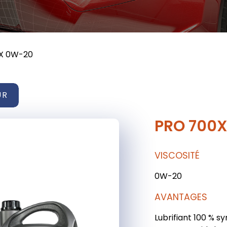
X 0W-20
UR
PRO 700
VISCOSITÉ
0W-20
AVANTAGES
Lubrifiant 100 % s