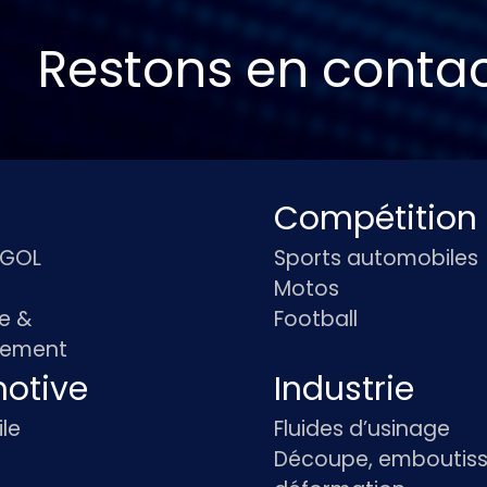
Restons en conta
Compétition
IGOL
Sports automobiles
Motos
e &
Football
pement
otive
Industrie
le
Fluides d’usinage
Découpe, emboutiss