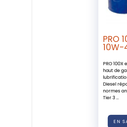
PRO 1
10W-
PRO 100X e
haut de g
lubrificat
Diesel rép
normes ant
Tier 3 ...
EN S