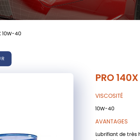
X 10W-40
UR
PRO 140X
VISCOSITÉ
10W-40
AVANTAGES
Lubrifiant de trè