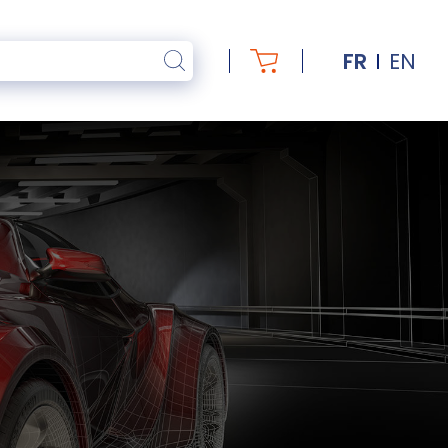
FR
EN