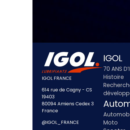
IGOL
70 ANS D’
Histoire
IGOL FRANCE
Recherch
614 rue de Cagny - CS
dévelop
19403
Autom
80094 Amiens Cedex 3
France
Automobi
Moto
@IGOL_FRANCE