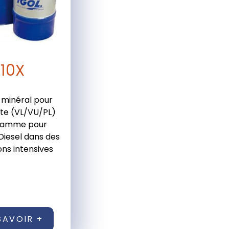
110X
t minéral pour
xte (VL/VU/PL)
gamme pour
Diesel dans des
ons intensives
SAVOIR +