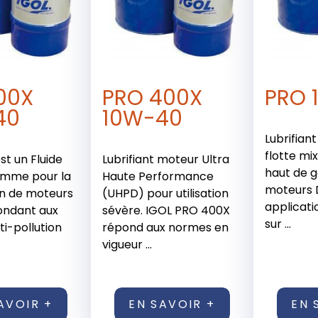
00X
PRO 400X
PRO 
40
10W-40
Lubrifian
flotte mi
st un Fluide
Lubrifiant moteur Ultra
haut de 
amme pour la
Haute Performance
moteurs 
ion de moteurs
(UHPD) pour utilisation
applicati
ondant aux
sévère. IGOL PRO 400X
sur ...
i-pollution
répond aux normes en
vigueur ...
AVOIR +
EN SAVOIR +
EN 