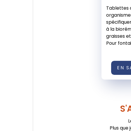
Tablettes 
organisme
spécifiqu
à la bioré
graisses et
Pour fontain
EN S
S'
L
Plus que 