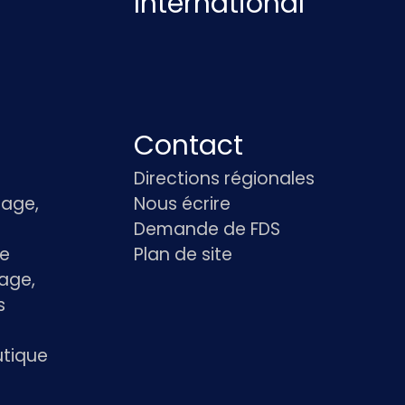
International
Contact
Directions régionales
age,
Nous écrire
Demande de FDS
le
Plan de site
age,
s
utique