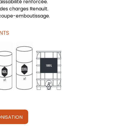
issabilité renforcée.
des charges Renault.
coupe-emboutissage.
NTS
NISATION