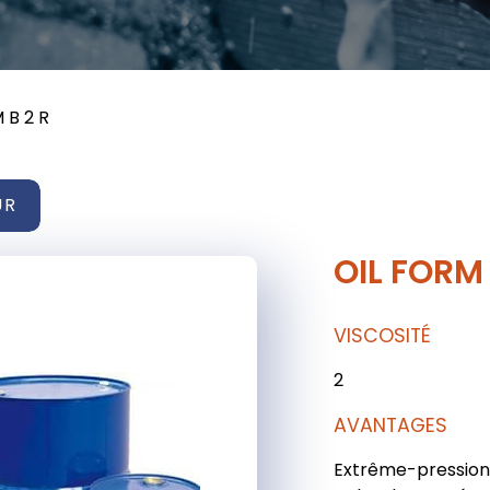
 B 2 R
UR
OIL FORM 
VISCOSITÉ
2
AVANTAGES
Extrême-pression s