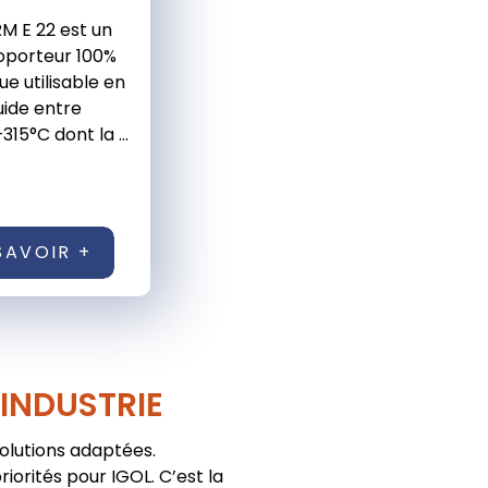
M E 22 est un
loporteur 100%
ue utilisable en
uide entre
315°C dont la ...
SAVOIR +
'INDUSTRIE
solutions adaptées.
iorités pour IGOL. C’est la