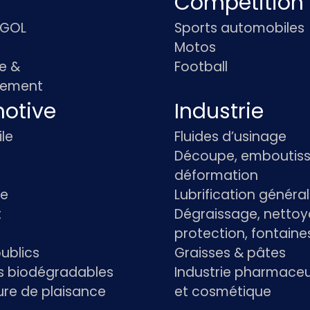
Compétition
IGOL
Sports automobiles
Motos
e &
Football
pement
otive
Industrie
le
Fluides d’usinage
Découpe, emboutiss
déformation
re
Lubrification généra
t
Dégraissage, nettoy
protection, fontaine
ublics
Graisses & pâtes
ts biodégradables
Industrie pharmace
re de plaisance
et cosmétique