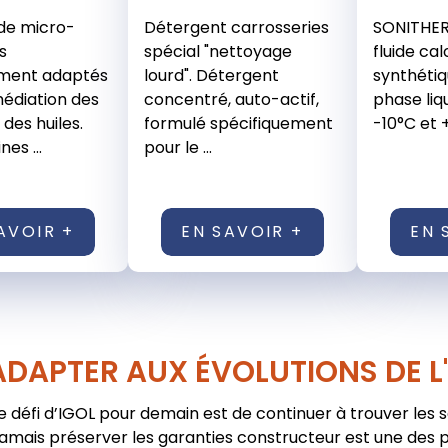
de micro-
Détergent carrosseries
SONITHER
s
spécial "nettoyage
fluide ca
ement adaptés
lourd". Détergent
synthétiq
médiation des
concentré, auto-actif,
phase liq
 des huiles.
formulé spécifiquement
-10°C et +
es ...
pour le ...
AVOIR +
EN SAVOIR +
EN 
ADAPTER AUX ÉVOLUTIONS DE L
e défi d’IGOL pour demain est de continuer à trouver les 
jamais préserver les garanties constructeur est une des pr