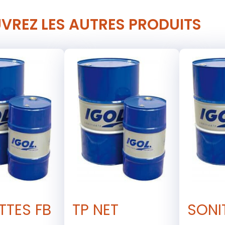
VREZ LES AUTRES PRODUITS
TTES FB
TP NET
SONI