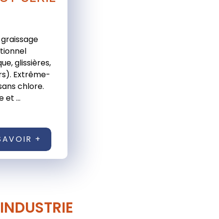
 graissage
tionnel
ue, glissières,
rs). Extrême-
sans chlore.
 et ...
SAVOIR +
'INDUSTRIE