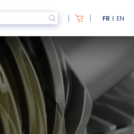
FR
EN