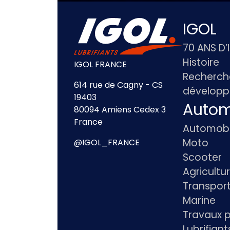
IGOL
70 ANS D’
Histoire
IGOL FRANCE
Recherch
614 rue de Cagny - CS
dévelop
19403
Autom
80094 Amiens Cedex 3
France
Automobi
Moto
@IGOL_FRANCE
Scooter
Agricultu
Transpor
Marine
Travaux p
Lubrifian