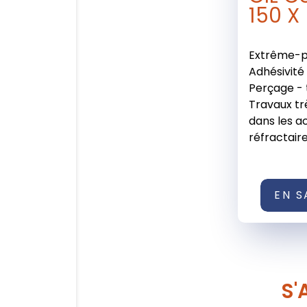
150 X
Extrême-p
Adhésivité
Perçage - 
Travaux trè
dans les a
réfractaire
EN S
S'