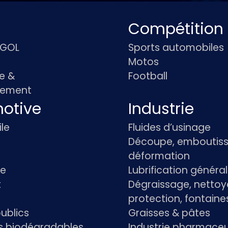
Compétition
IGOL
Sports automobiles
Motos
e &
Football
pement
otive
Industrie
le
Fluides d’usinage
Découpe, emboutiss
déformation
re
Lubrification généra
t
Dégraissage, nettoy
protection, fontaine
ublics
Graisses & pâtes
ts biodégradables
Industrie pharmace