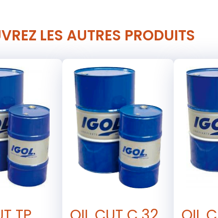
VREZ LES AUTRES PRODUITS
UT TP
OIL CUT C 32
OIL C