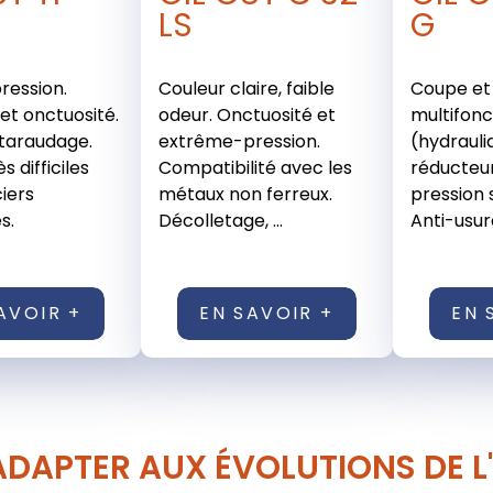
LS
G
ression.
Couleur claire, faible
Coupe et
 et onctuosité.
odeur. Onctuosité et
multifonc
taraudage.
extrême-pression.
(hydrauliq
s difficiles
Compatibilité avec les
réducteu
ciers
métaux non ferreux.
pression 
s.
Décolletage, ...
Anti-usure
AVOIR +
EN SAVOIR +
EN 
ADAPTER AUX ÉVOLUTIONS DE L