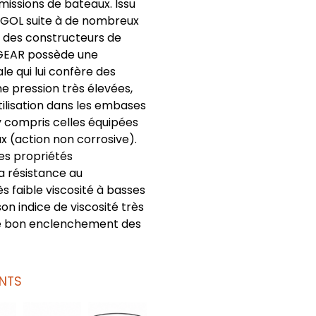
issions de bateaux. Issu
’IGOL suite à de nombreux
 des constructeurs de
GEAR possède une
le qui lui confère des
e pression très élevées,
ilisation dans les embases
y compris celles équipées
x (action non corrosive).
es propriétés
a résistance au
ès faible viscosité à basses
n indice de viscosité très
le bon enclenchement des
NTS