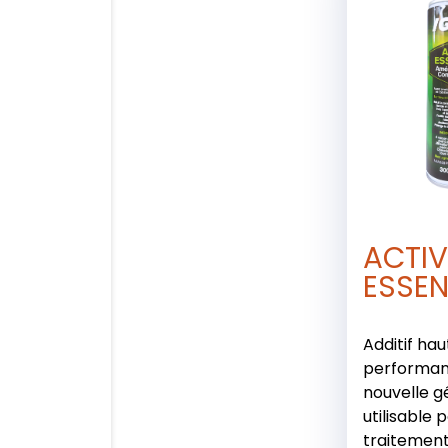
ACTI
ESSE
Additif hau
performan
nouvelle g
utilisable 
traitement