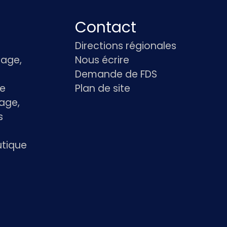
Contact
Directions régionales
age,
Nous écrire
Demande de FDS
le
Plan de site
age,
s
utique