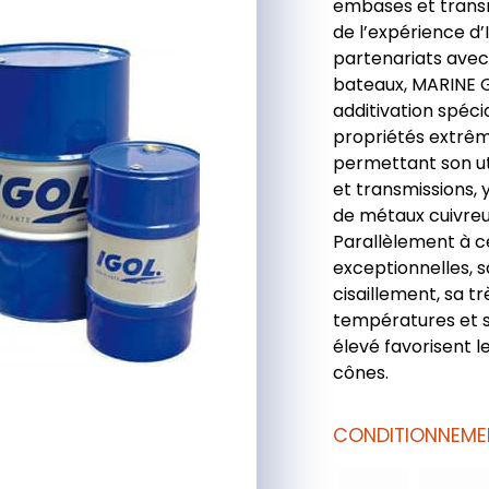
embases et transm
de l’expérience d
partenariats avec
bateaux, MARINE 
additivation spécia
propriétés extrêm
permettant son ut
et transmissions, 
de métaux cuivreu
Parallèlement à c
exceptionnelles, s
cisaillement, sa tr
températures et so
élevé favorisent 
cônes.
CONDITIONNEME