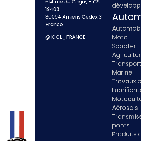
614 rue de Cagny - CS
dévelop
19403
Autom
80094 Amiens Cedex 3
France
Automobi
Moto
@IGOL_FRANCE
Scooter
Agricultu
Transpor
Marine
Travaux p
Lubrifian
Motocultu
Aérosols
Transmiss
ponts
Produits