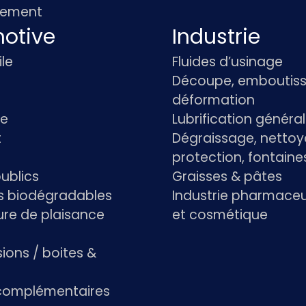
pement
otive
Industrie
le
Fluides d’usinage
Découpe, emboutiss
déformation
re
Lubrification généra
t
Dégraissage, nettoy
protection, fontaine
ublics
Graisses & pâtes
ts biodégradables
Industrie pharmace
re de plaisance
et cosmétique
ions / boites &
 complémentaires