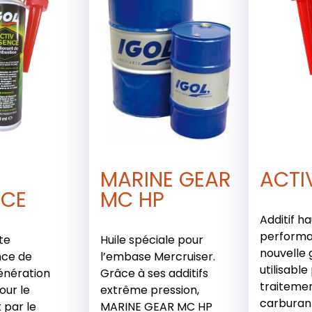
V
MARINE GEAR
ACTI
NCE
MC HP
Additif h
performa
te
Huile spéciale pour
nouvelle 
ce de
l’embase Mercruiser.
utilisable
énération
Grâce à ses additifs
traitemen
pour le
extrême pression,
carburant
 par le
MARINE GEAR MC HP