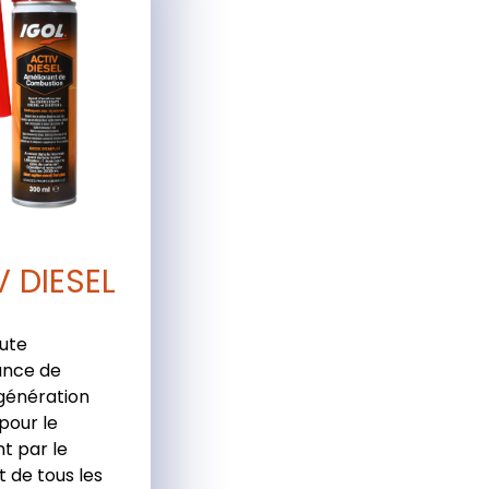
V DIESEL
aute
nce de
génération
 pour le
t par le
 de tous les