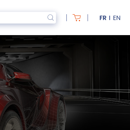
FR
EN