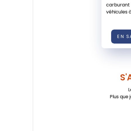
carburant 
véhicules à 
EN S
S'
L
Plus que 