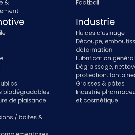
e &
Football
pement
otive
Industrie
le
Fluides d’usinage
Découpe, emboutiss
déformation
re
Lubrification généra
t
Dégraissage, nettoy
protection, fontaine
ublics
Graisses & pâtes
ts biodégradables
Industrie pharmace
re de plaisance
et cosmétique
ions / boites &
 complémentaires