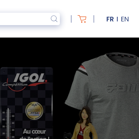
FR
EN