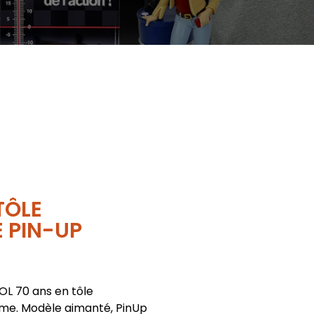
TÔLE
 PIN-UP
L 70 ans en tôle
me. Modèle aimanté, PinUp