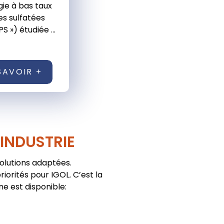
ie à bas taux
s sulfatées
S ») étudiée ...
SAVOIR +
'INDUSTRIE
solutions adaptées.
iorités pour IGOL. C’est la
ne est disponible: