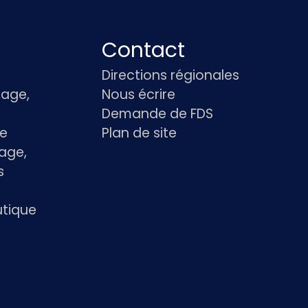
Contact
Directions régionales
age,
Nous écrire
Demande de FDS
le
Plan de site
age,
s
utique