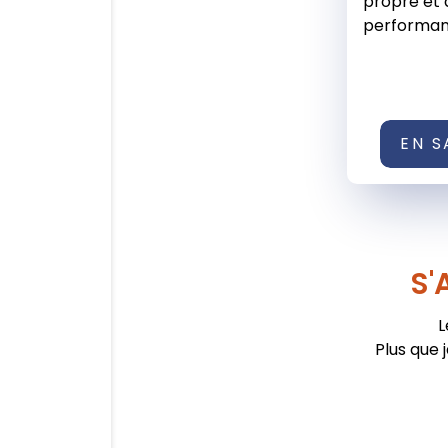
propre et 
performanc
EN S
S'
L
Plus que 