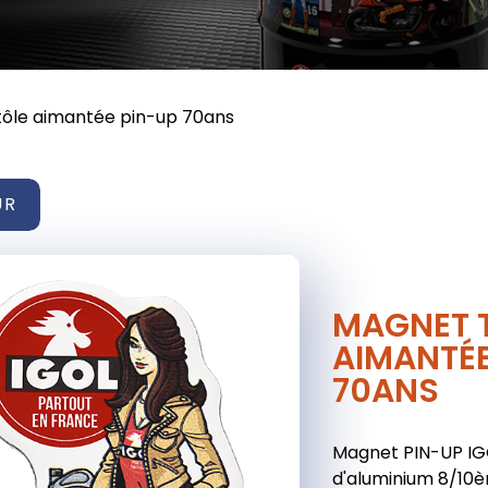
ôle aimantée pin-up 70ans
UR
MAGNET 
AIMANTÉE
70ANS
Magnet PIN-UP IGO
d'aluminium 8/10è