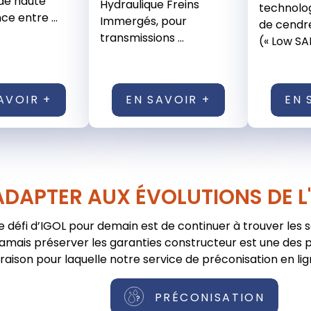
de haute
Hydraulique Freins
technolog
e entre ...
Immergés, pour
de cendre
transmissions ...
(« Low SAP
AVOIR +
EN SAVOIR +
EN 
ADAPTER AUX ÉVOLUTIONS DE L
e défi d’IGOL pour demain est de continuer à trouver les 
jamais préserver les garanties constructeur est une des pr
raison pour laquelle notre service de préconisation en lig
PRÉCONISATION