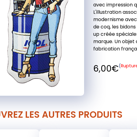
avec impression qua
L'illustration asso
modernisme avec d
de coq, les bidon
up créée spéciale
marque. Un objet 
fabrication françai
6,00
€
Ruptur
VREZ LES AUTRES PRODUITS