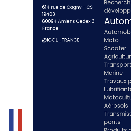
Recherch
614 rue de Cagny - CS
dévelop
19403
Autom
80094 Amiens Cedex 3
France
Automobi
Moto
@IGOL_FRANCE
Scooter
Agricultu
Transpor
Marine
Travaux p
Lubrifian
Motocultu
Aérosols
Transmiss
ponts
Produits