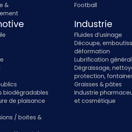
e &
Football
pement
otive
Industrie
le
Fluides d’usinage
Découpe, emboutiss
déformation
re
Lubrification généra
t
Dégraissage, nettoy
protection, fontaine
ublics
Graisses & pâtes
ts biodégradables
Industrie pharmace
re de plaisance
et cosmétique
ions / boites &