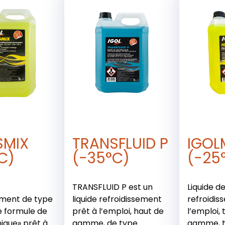
SMIX
TRANSFLUID P
IGOL
C)
(-35°C)
(-25
TRANSFLUID P est un
Liquide d
ement de type
liquide refroidissement
refroidis
e formule de
prêt à l’emploi, haut de
l’emploi, 
ique» prêt à
gamme, de type
gamme, t