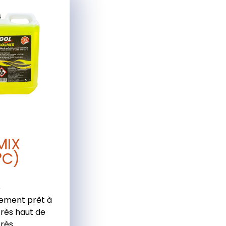
MIX
°C)
e
sement prêt à
très haut de
rès