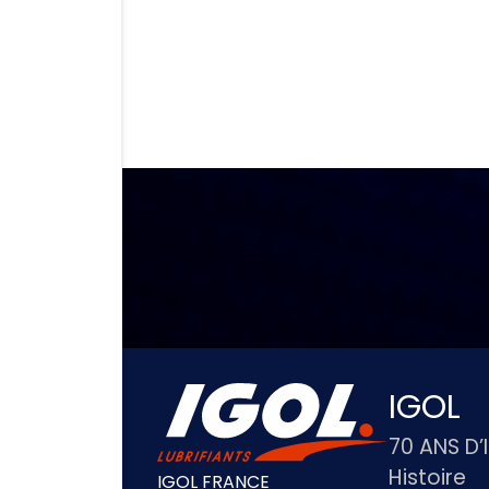
IGOL
70 ANS D’
Histoire
IGOL FRANCE