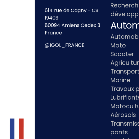
Recherch
614 rue de Cagny - CS
dévelop
19403
Autom
80094 Amiens Cedex 3
France
Automobi
Moto
@IGOL_FRANCE
Scooter
Agricultu
Transpor
Marine
Travaux p
Lubrifian
Motocultu
Aérosols
Transmiss
ponts