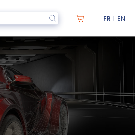
FR
EN