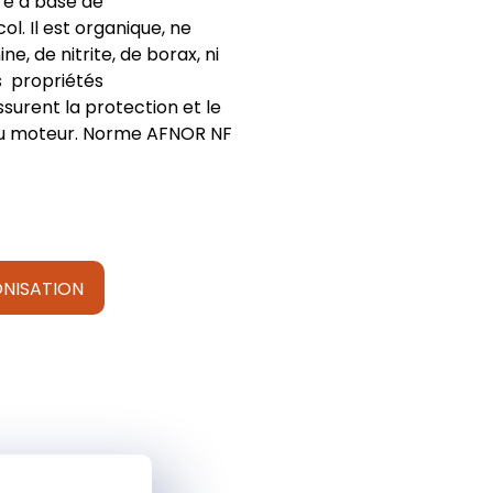
ré à base de
. Il est organique, ne
e, de nitrite, de borax, ni
s propriétés
surent la protection et le
du moteur. Norme AFNOR NF
NISATION