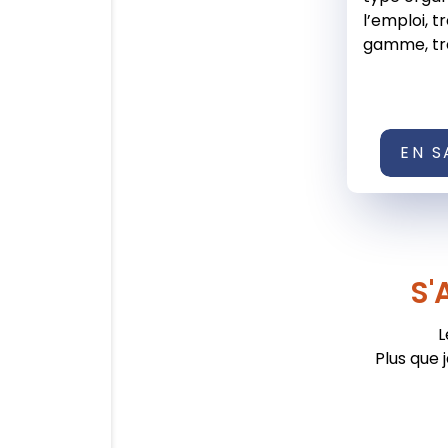
l’emploi, t
gamme, très
EN S
S'
L
Plus que 