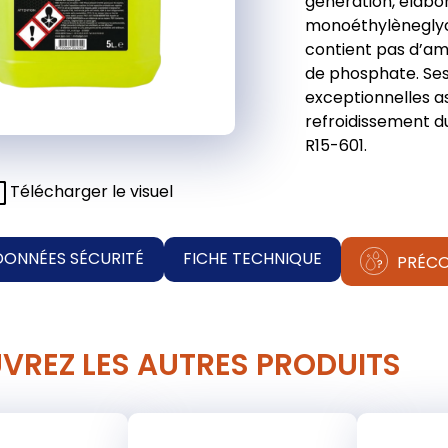
génération, élabo
monoéthylèneglycol
contient pas d’amin
de phosphate. Se
exceptionnelles as
refroidissement 
R15-601.
Télécharger le visuel
DONNÉES SÉCURITÉ
FICHE TECHNIQUE
PRÉCO
VREZ LES AUTRES PRODUITS