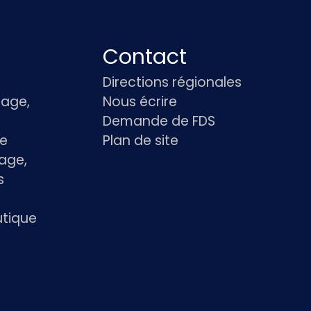
Contact
Directions régionales
age,
Nous écrire
Demande de FDS
le
Plan de site
age,
s
utique