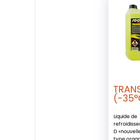
TRAN
(-35°
Liquide de
refroidiss
D «nouvell
type organ