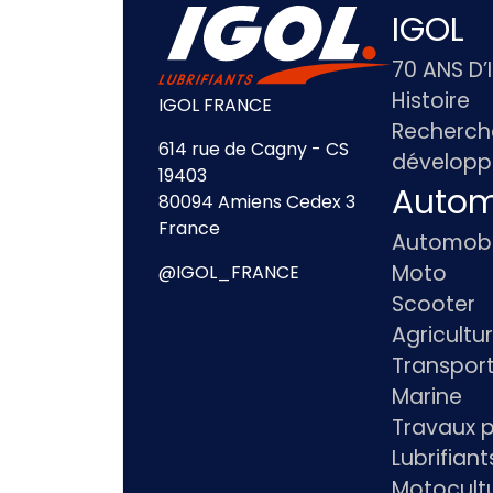
IGOL
70 ANS D’
Histoire
IGOL FRANCE
Recherch
614 rue de Cagny - CS
dévelop
19403
Autom
80094 Amiens Cedex 3
France
Automobi
Moto
@IGOL_FRANCE
Scooter
Agricultu
Transpor
Marine
Travaux p
Lubrifian
Motocultu