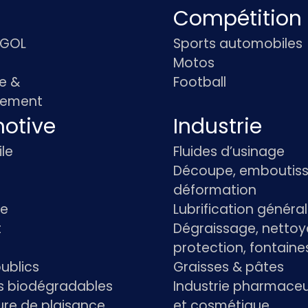
Compétition
IGOL
Sports automobiles
Motos
e &
Football
pement
otive
Industrie
le
Fluides d’usinage
Découpe, emboutiss
déformation
re
Lubrification généra
t
Dégraissage, nettoy
protection, fontaine
ublics
Graisses & pâtes
ts biodégradables
Industrie pharmace
re de plaisance
et cosmétique