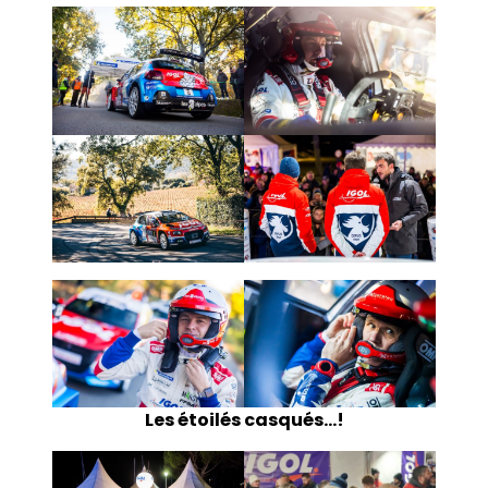
Les étoilés casqués…!