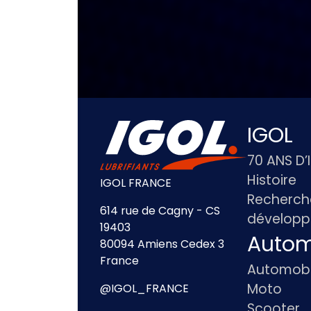
IGOL
70 ANS D’
Histoire
IGOL FRANCE
Recherch
614 rue de Cagny - CS
dévelop
19403
Autom
80094 Amiens Cedex 3
France
Automobi
Moto
@IGOL_FRANCE
Scooter