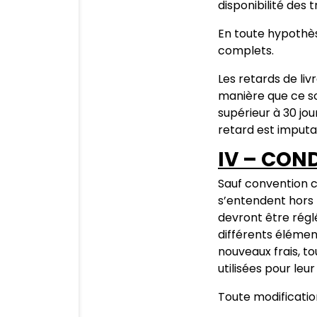
disponibilité des
En toute hypothès
complets.
Les retards de liv
manière que ce so
supérieur à 30 jo
retard est imputa
IV – COND
Sauf convention c
s’entendent hors t
devront être réglé
différents élémen
nouveaux frais, t
utilisées pour le
Toute modificatio