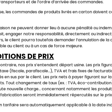
 transporteurs et de l’ordre d’arrivée des commandes.
e, les commandes de produits livrés en carton doivent 
raison ne peuvent donner lieu à aucune pénalité ou indemni
it, engager notre responsabilité, directement ou indirec
urs, le client pourra toutefois demander l’annulation de l
ble au client ou à un cas de force majeure.
ITIONS DE PRIX
ontraire, nos prix s’entendent départ usine. Les prix fig
axe (fiscale, parafiscale…), TVA et frais fixes de factur
s en sus par le client. Les prix nets à payer figurant sur 
ts. Tout changement de taux (ex. : TVA, éco-contribution)
oute nouvelle charge… concernant notamment les produit
ur fabrication seront immédiatement répercutés sur le prix
n tarifaire sera automatiquement applicable à la date indi