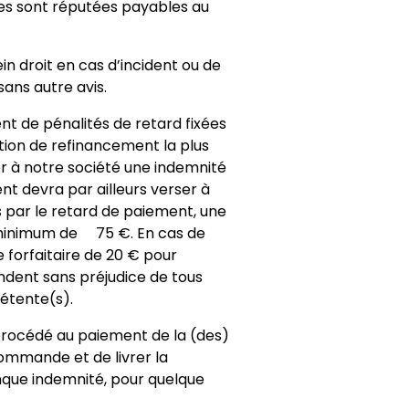
tes sont réputées payables au
n droit en cas d’incident ou de
sans autre avis.
t de pénalités de retard fixées
tion de refinancement la plus
er à notre société une indemnité
nt devra par ailleurs verser à
s par le retard de paiement, une
minimum de 75 €. En cas de
 forfaitaire de 20 € pour
endent sans préjudice de tous
pétente(s).
procédé au paiement de la (des)
ommande et de livrer la
nque indemnité, pour quelque