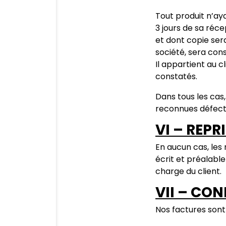
Tout produit n’ay
3 jours de sa réc
et dont copie se
société, sera con
Il appartient au c
constatés.
Dans tous les cas
reconnues défectu
VI – REPR
En aucun cas, le
écrit et préalable
charge du client.
VII – CO
Nos factures sont