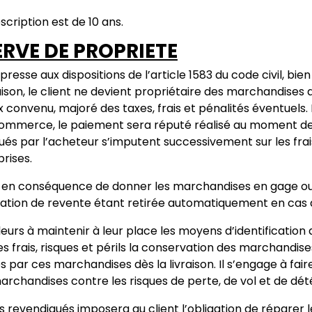
scription est de 10 ans.
SERVE DE PROPRIETE
resse aux dispositions de l’article 1583 du code civil, bien
raison, le client ne devient propriétaire des marchandise
rix convenu, majoré des taxes, frais et pénalités éventuel
commerce, le paiement sera réputé réalisé au moment de 
s par l’acheteur s’imputent successivement sur les frais, 
rises.
dit en conséquence de donner les marchandises en gage ou 
risation de revente étant retirée automatiquement en cas 
lleurs à maintenir à leur place les moyens d’identification q
es frais, risques et périls la conservation des marchandis
ar ces marchandises dès la livraison. Il s’engage à faire
marchandises contre les risques de perte, de vol et de dét
s revendiqués imposera au client l’obligation de réparer l