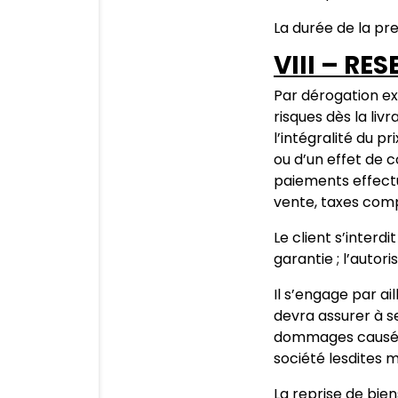
La durée de la pre
VIII – RE
Par dérogation exp
risques dès la liv
l’intégralité du p
ou d’un effet de 
paiements effectué
vente, taxes comp
Le client s’inter
garantie ; l’auto
Il s’engage par ai
devra assurer à s
dommages causés p
société lesdites 
La reprise de bien