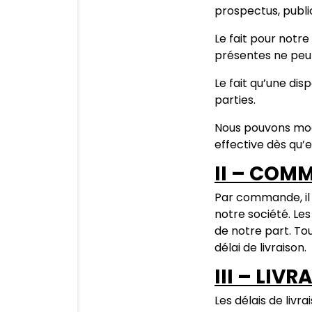
prospectus, public
Le fait pour notr
présentes ne peut
Le fait qu’une dis
parties.
Nous pouvons modi
effective dès qu’e
II – COM
Par commande, il 
notre société. Les
de notre part. To
délai de livraison.
III – LIV
Les délais de livr