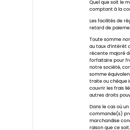
Quel que soit le 
comptant à la co
Les facilités de 
retard de paiement
Toute somme non p
au taux d’intérêt
récente majoré de
forfaitaire pour 
notre société, co
somme équivalent
traite ou chèque 
couvrir les frais 
autres droits pou
Dans le cas où un
commande(s) préc
marchandise conce
raison que ce soit.