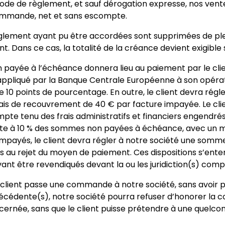
mode de règlement, et sauf dérogation expresse, nos ven
mmande, net et sans escompte.
règlement ayant pu être accordées sont supprimées de plei
. Dans ce cas, la totalité de la créance devient exigible 
ayée à l’échéance donnera lieu au paiement par le clien
 appliqué par la Banque Centrale Européenne à son opéra
 10 points de pourcentage. En outre, le client devra régl
frais de recouvrement de 40 € par facture impayée. Le clie
mpte tenu des frais administratifs et financiers engendré
e à 10 % des sommes non payées à échéance, avec un 
impayés, le client devra régler à notre société une somme
liés au rejet du moyen de paiement. Ces dispositions s’ent
vant être revendiqués devant la ou les juridiction(s) com
 client passe une commande à notre société, sans avoir 
édente(s), notre société pourra refuser d’honorer la c
rnée, sans que le client puisse prétendre à une quelco