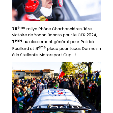
ème
76
rallye Rhône Charbonnières,
1
ére
victoire de Yoann Bonato pour le CFR 2024,
ème
7
au classement général pour Patrick
ème
Rouillard et
4
place pour Lucas Darmezin
à la Stellantis Motorsport Cup… !