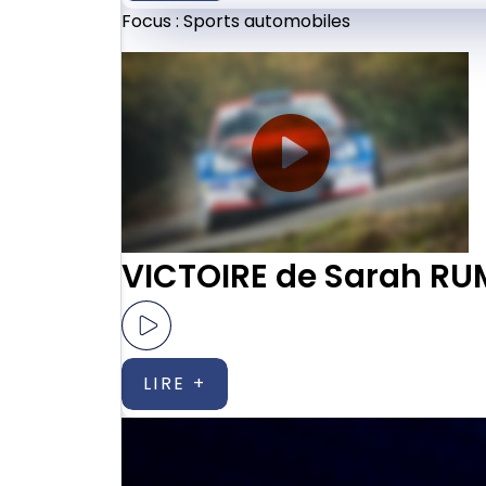
Focus :
Sports automobiles
VICTOIRE de Sarah RUME
LIRE +