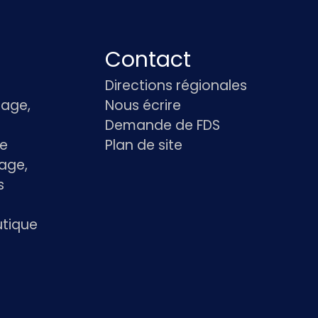
Contact
Directions régionales
age,
Nous écrire
Demande de FDS
le
Plan de site
age,
s
utique