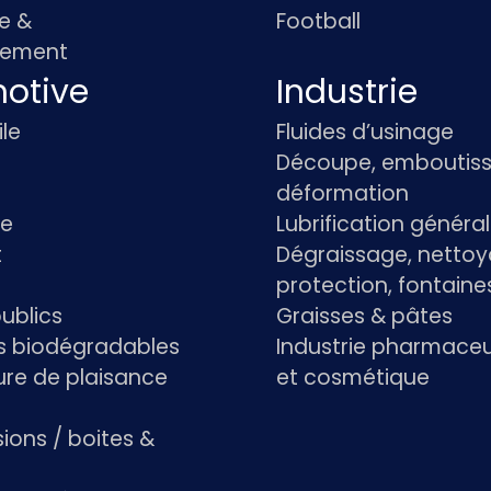
e &
Football
pement
otive
Industrie
le
Fluides d’usinage
Découpe, emboutiss
déformation
re
Lubrification généra
t
Dégraissage, nettoy
protection, fontaine
ublics
Graisses & pâtes
ts biodégradables
Industrie pharmace
re de plaisance
et cosmétique
ions / boites &