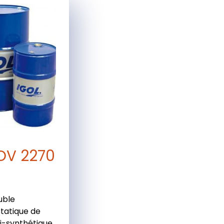
OV 2270
uble
tatique de
i-synthétique