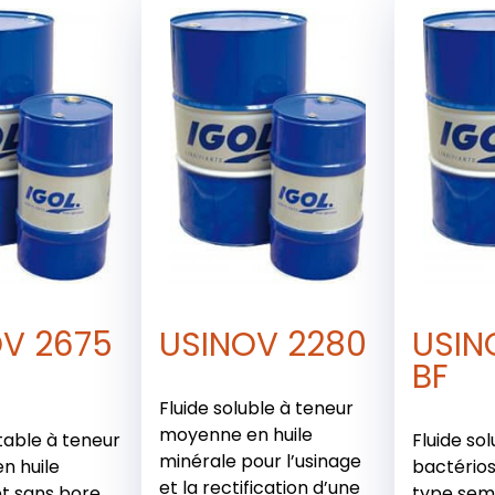
OV 2675
USINOV 2280
USIN
BF
Fluide soluble à teneur
moyenne en huile
stable à teneur
Fluide sol
minérale pour l’usinage
n huile
bactérios
et la rectification d’une
et sans bore.
type sem