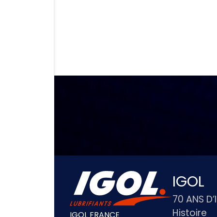
IGOL
70 ANS D’
Histoire
IGOL FRANCE