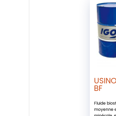
USIN
BF
Fluide bio
moyenne e
minérale, 