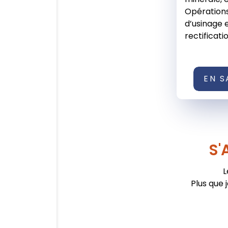
Opérations 
d’usinage 
rectification
EN S
S'
L
Plus que 