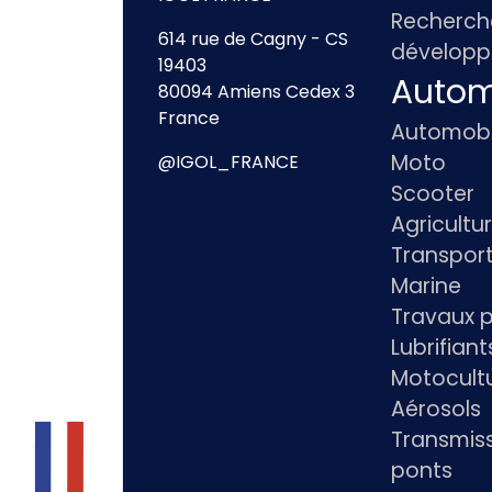
Recherch
614 rue de Cagny - CS
dévelop
19403
Autom
80094 Amiens Cedex 3
France
Automobi
Moto
@IGOL_FRANCE
Scooter
Agricultu
Transpor
Marine
Travaux p
Lubrifian
Motocultu
Aérosols
Transmiss
ponts