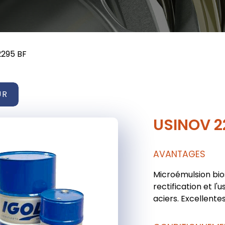
2295 BF
UR
USINOV 2
AVANTAGES
Microémulsion bio
rectification et l'
aciers. Excellente