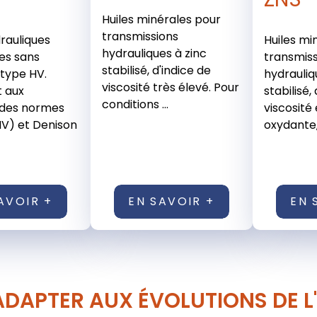
Huiles minérales pour
transmissions
drauliques
Huiles mi
hydrauliques à zinc
es sans
transmiss
stabilisé, d'indice de
type HV.
hydrauliq
viscosité très élevé. Pour
 aux
stabilisé,
conditions ...
 des normes
viscosité 
(HV) et Denison
oxydante, 
AVOIR +
EN SAVOIR +
EN 
ADAPTER AUX ÉVOLUTIONS DE L