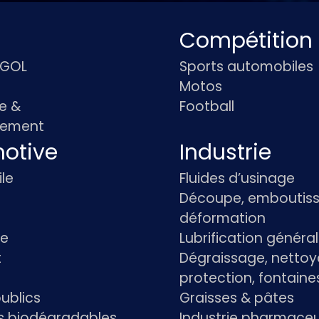
Compétition
IGOL
Sports automobiles
Motos
e &
Football
pement
otive
Industrie
le
Fluides d’usinage
Découpe, emboutiss
déformation
re
Lubrification généra
t
Dégraissage, nettoy
protection, fontaine
ublics
Graisses & pâtes
ts biodégradables
Industrie pharmace