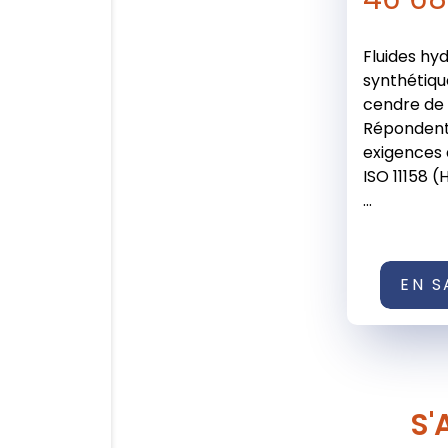
Fluides hy
synthétiqu
cendre de 
Répondent
exigences
ISO 11158 
...
EN S
S'