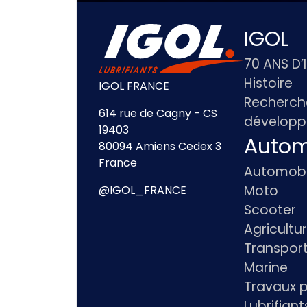
IGOL
70 ANS D’
Histoire
IGOL FRANCE
Recherch
614 rue de Cagny - CS
dévelop
19403
Autom
80094 Amiens Cedex 3
France
Automobi
Moto
@IGOL_FRANCE
Scooter
Agricultu
Transpor
Marine
Travaux p
Lubrifian