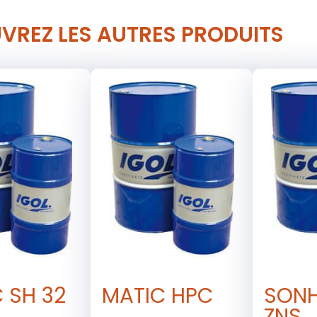
VREZ LES AUTRES PRODUITS
 SH 32
MATIC HPC
SON
ZNS