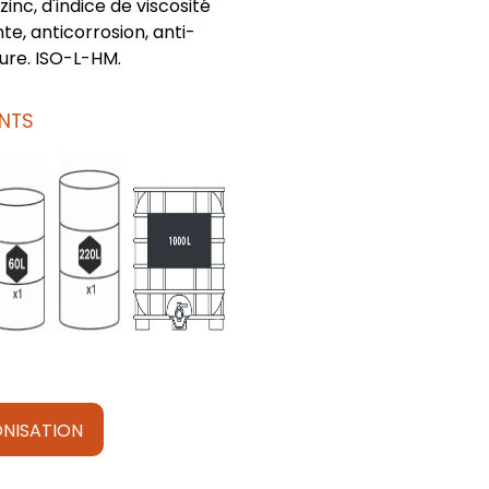
inc, d'indice de viscosité
te, anticorrosion, anti-
ure. ISO-L-HM.
NTS
NISATION