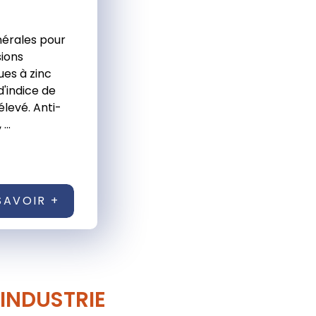
nérales pour
ions
ues à zinc
 d'indice de
élevé. Anti-
...
SAVOIR +
'INDUSTRIE