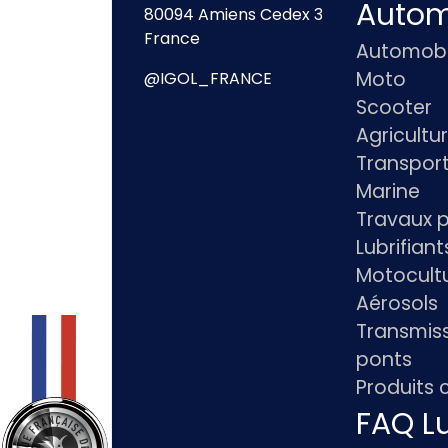
Autom
80094 Amiens Cedex 3
France
Automobi
Moto
@IGOL_FRANCE
Scooter
Agricultu
Transpor
Marine
Travaux p
Lubrifian
Motocultu
Aérosols
Transmiss
ponts
Produits
FAQ Lu