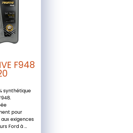
IVE F948
20
 % synthétique
F948.
pée
ment pour
 aux exigences
rs Ford à ...