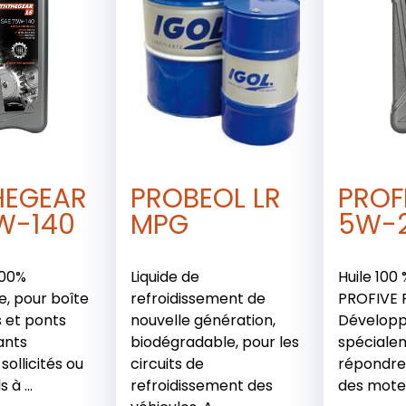
HEGEAR
PROBEOL LR
PROF
W-140
MPG
5W-
100%
Liquide de
Huile 100
e, pour boîte
refroidissement de
PROFIVE 
s et ponts
nouvelle génération,
Dévelop
ants
biodégradable, pour les
spéciale
ollicités ou
circuits de
répondre
 à ...
refroidissement des
des moteu