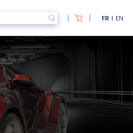
FR
EN