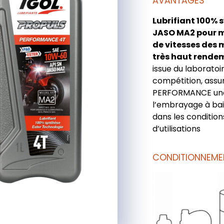
AVANTAGES
Lubrifiant 100%
JASO MA2 pour m
de vitesses des 
très haut rende
issue du laborato
compétition, assu
PERFORMANCE une 
l’embrayage à bai
dans les condition
d’utilisations
CONDITIONNEME