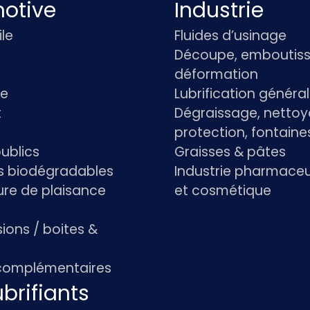
otive
Industrie
le
Fluides d’usinage
Découpe, emboutiss
déformation
re
Lubrification généra
t
Dégraissage, nettoy
protection, fontaine
ublics
Graisses & pâtes
ts biodégradables
Industrie pharmace
re de plaisance
et cosmétique
ions / boites &
 complémentaires
brifiants