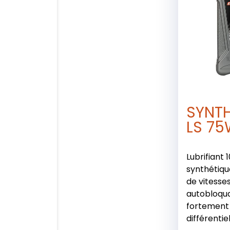
SYNT
LS 75
Lubrifiant 
synthétiqu
de vitesse
autobloqu
fortement s
différentiels