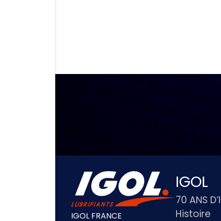
IGOL
70 ANS D’
Histoire
IGOL FRANCE