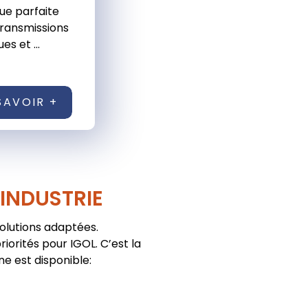
ue parfaite
transmissions
es et ...
SAVOIR +
'INDUSTRIE
solutions adaptées.
iorités pour IGOL. C’est la
ne est disponible: