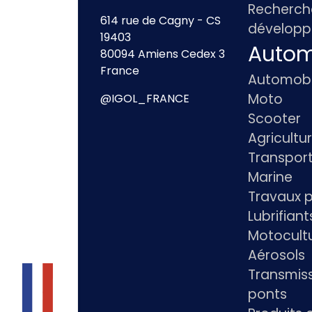
Recherch
614 rue de Cagny - CS
dévelop
19403
Autom
80094 Amiens Cedex 3
France
Automobi
Moto
@IGOL_FRANCE
Scooter
Agricultu
Transpor
Marine
Travaux p
Lubrifian
Motocultu
Aérosols
Transmiss
ponts