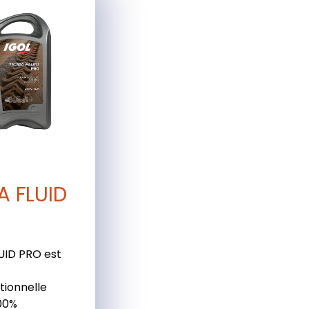
A FLUID
UID PRO est
tionnelle
00%