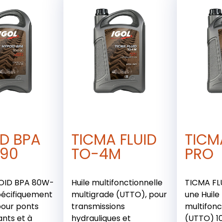
D BPA
TICMA FLUID
TICM
90
TO-4M
PRO
POID BPA 80W-
Huile multifonctionnelle
TICMA FL
pécifiquement
multigrade (UTTO), pour
une Huile
pour ponts
transmissions
multifonc
nts et à
hydrauliques et
(UTTO) 1