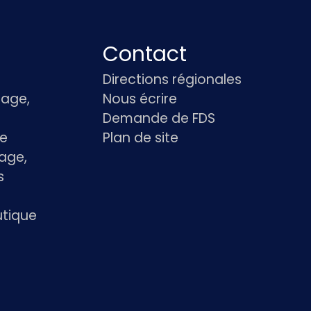
Contact
Directions régionales
age,
Nous écrire
Demande de FDS
le
Plan de site
age,
s
utique