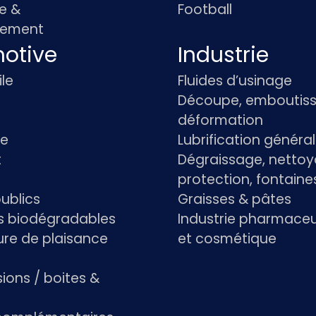
e &
Football
pement
otive
Industrie
le
Fluides d’usinage
Découpe, emboutiss
déformation
re
Lubrification généra
t
Dégraissage, nettoy
protection, fontaine
ublics
Graisses & pâtes
ts biodégradables
Industrie pharmace
re de plaisance
et cosmétique
ions / boites &