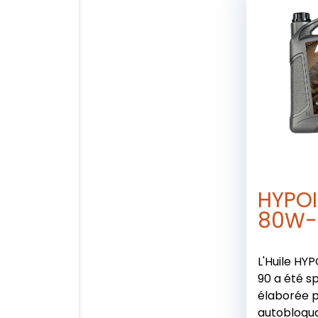
HYPOI
80W-
L'Huile HY
90 a été s
élaborée 
autobloqua