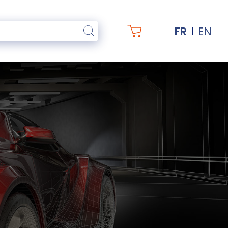
FR
EN