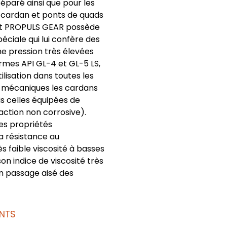
séparé ainsi que pour les
 cardan et ponts de quads
iant PROPULS GEAR possède
péciale qui lui confère des
e pression très élevées
mes API GL-4 et GL-5 LS,
lisation dans toutes les
s mécaniques les cardans
s celles équipées de
action non corrosive).
es propriétés
a résistance au
ès faible viscosité à basses
n indice de viscosité très
un passage aisé des
NTS