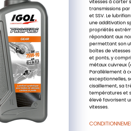
vitesses à carter 
transmissions par
et SSV. Le lubrif
une additivation s
propriétés extrêm
répondant aux nor
permettant son uti
boîtes de vitesse
et ponts, y compri
métaux cuivreux (
Parallèlement à c
exceptionnelles, s
cisaillement, sa tr
températures et so
élevé favorisent 
vitesses.
CONDITIONNEME