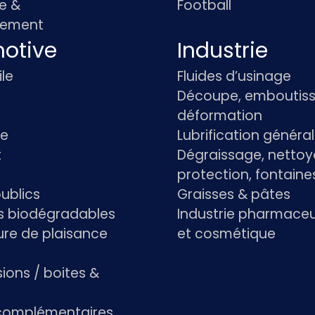
e &
Football
pement
otive
Industrie
le
Fluides d’usinage
Découpe, emboutiss
déformation
re
Lubrification généra
t
Dégraissage, nettoy
protection, fontaine
ublics
Graisses & pâtes
ts biodégradables
Industrie pharmace
re de plaisance
et cosmétique
ions / boites &
 complémentaires