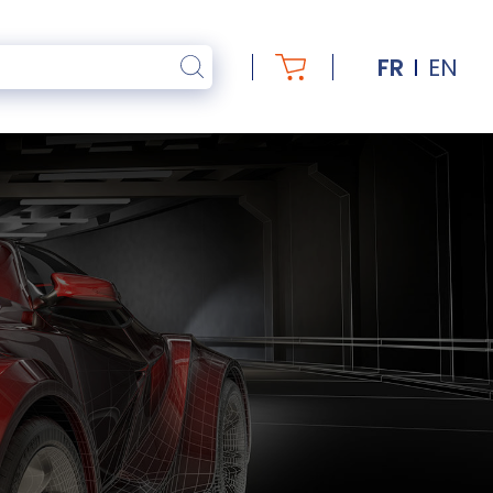
FR
EN