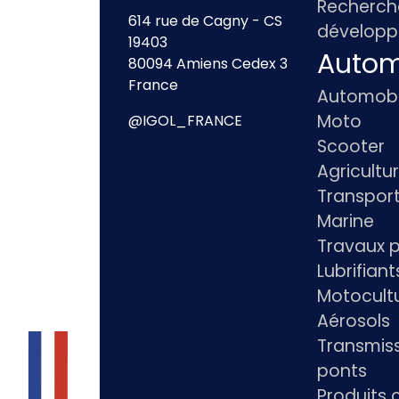
Recherch
614 rue de Cagny - CS
dévelop
19403
Autom
80094 Amiens Cedex 3
France
Automobi
Moto
@IGOL_FRANCE
Scooter
Agricultu
Transpor
Marine
Travaux p
Lubrifian
Motocultu
Aérosols
Transmiss
ponts
Produits