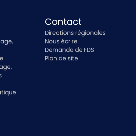
Contact
Directions régionales
age,
Nous écrire
Demande de FDS
le
Plan de site
age,
s
utique