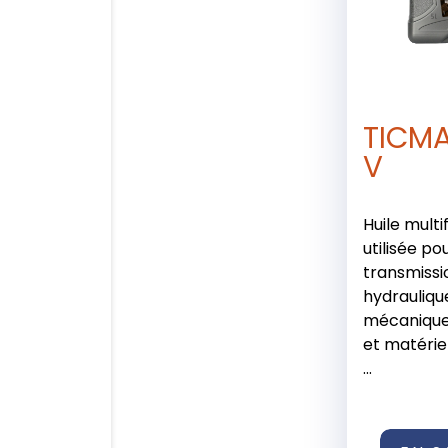
TICMA
V
Huile multi
utilisée po
transmissi
hydrauliqu
mécanique
et matérie
...