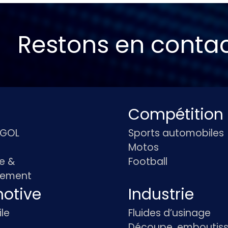
Restons en conta
Compétition
IGOL
Sports automobiles
Motos
e &
Football
pement
otive
Industrie
le
Fluides d’usinage
Découpe, emboutiss