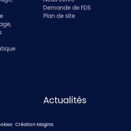
Demande de FDS
le
Plan de site
age,
s
utique
Actualités
ookies
Création Magina