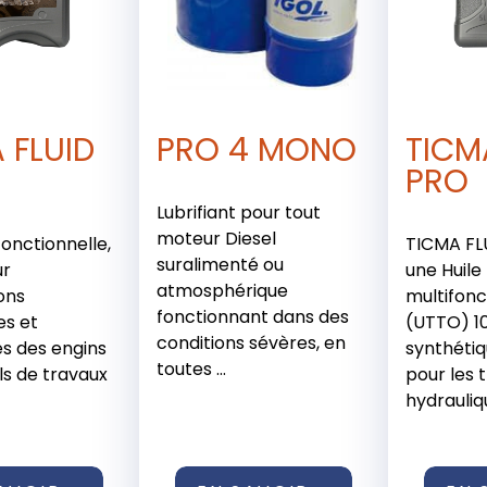
 FLUID
PRO 4 MONO
TICM
PRO
Lubrifiant pour tout
moteur Diesel
fonctionnelle,
TICMA FL
suralimenté ou
ur
une Huile
atmosphérique
ons
multifonc
fonctionnant dans des
es et
(UTTO) 1
conditions sévères, en
s des engins
synthétiq
toutes ...
ls de travaux
pour les 
hydrauliqu