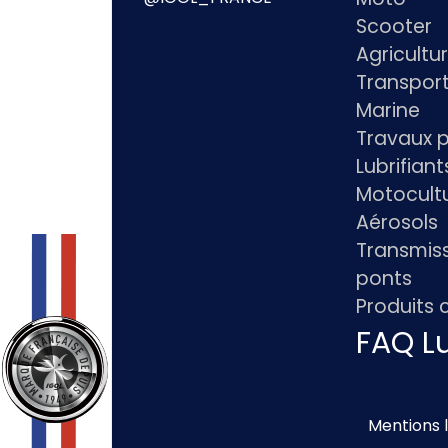
Scooter
Agricultu
Transpor
Marine
Travaux p
Lubrifian
Motocultu
Aérosols
Transmiss
ponts
Produits
FAQ Lu
Mentions 