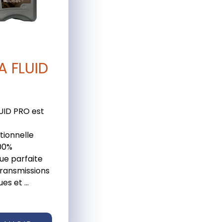
A FLUID
UID PRO est
tionnelle
00%
ue parfaite
transmissions
es et ...