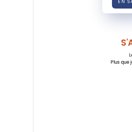
EN S
S'
L
Plus que 