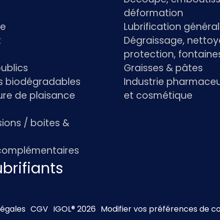
déformation
re
Lubrification généra
t
Dégraissage, nettoy
protection, fontaine
ublics
Graisses & pâtes
ts biodégradables
Industrie pharmace
re de plaisance
et cosmétique
ions / boites &
 complémentaires
brifiants
légales
CGV
IGOL® 2026
Modifier vos préférences de c