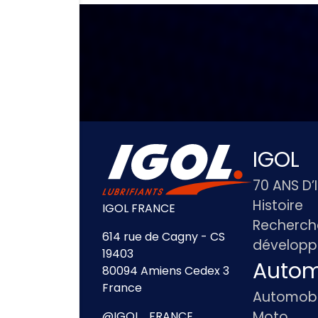
IGOL
70 ANS D’
Histoire
IGOL FRANCE
Recherch
614 rue de Cagny - CS
dévelop
19403
Autom
80094 Amiens Cedex 3
France
Automobi
Moto
@IGOL_FRANCE