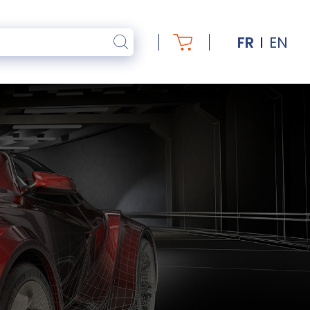
FR
EN