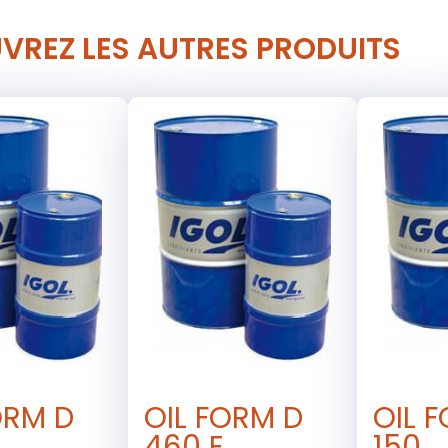
VREZ LES AUTRES PRODUITS
ORM D
OIL FORM D
OIL 
460 E
150