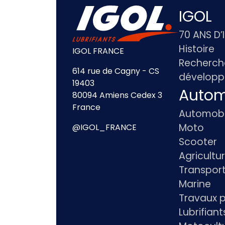
IGOL
70 ANS D’
Histoire
IGOL FRANCE
Recherch
614 rue de Cagny - CS
dévelop
19403
Autom
80094 Amiens Cedex 3
France
Automobi
Moto
@IGOL_FRANCE
Scooter
Agricultu
Transpor
Marine
Travaux p
Lubrifian