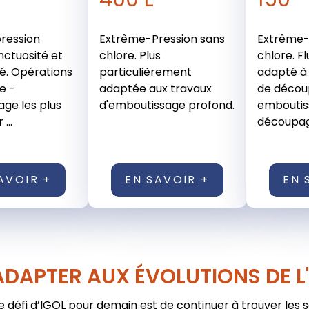
ression
Extrême-Pression sans
Extrême-
nctuosité et
chlore. Plus
chlore. F
té. Opérations
particulièrement
adapté à 
e -
adaptée aux travaux
de décou
ge les plus
d'emboutissage profond.
emboutis
...
découpage
AVOIR +
EN SAVOIR +
EN 
ADAPTER AUX ÉVOLUTIONS DE L
e défi d’IGOL pour demain est de continuer à trouver les 