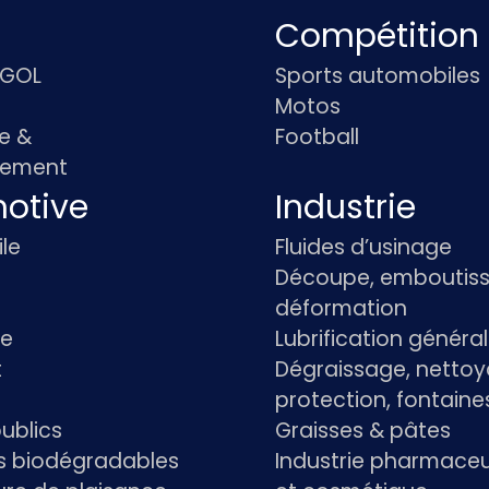
Compétition
IGOL
Sports automobiles
Motos
e &
Football
pement
otive
Industrie
le
Fluides d’usinage
Découpe, emboutiss
déformation
re
Lubrification généra
t
Dégraissage, nettoy
protection, fontaine
ublics
Graisses & pâtes
ts biodégradables
Industrie pharmace