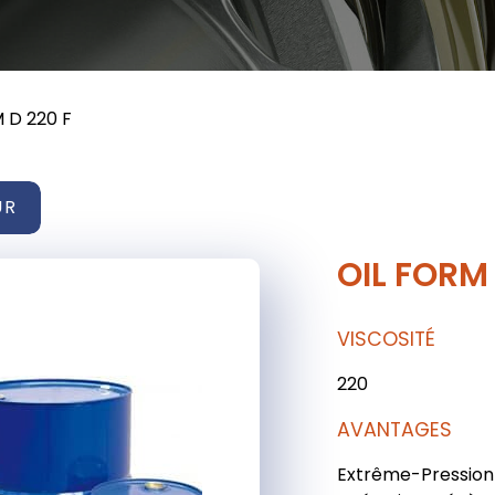
 D 220 F
UR
OIL FORM 
VISCOSITÉ
220
AVANTAGES
Extrême-Pression 