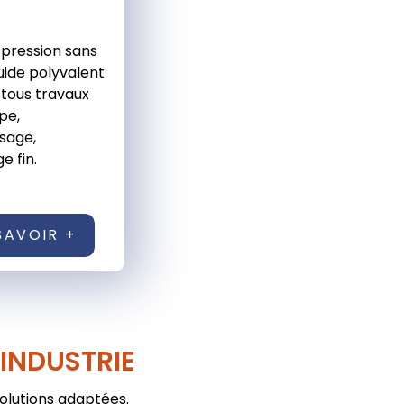
pression sans
luide polyvalent
tous travaux
pe,
sage,
 fin.
SAVOIR +
'INDUSTRIE
solutions adaptées.