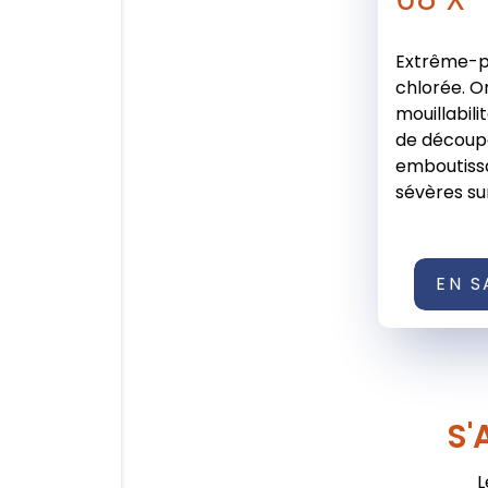
Extrême-p
chlorée. O
mouillabili
de découp
emboutissa
sévères sur 
EN S
S'
L