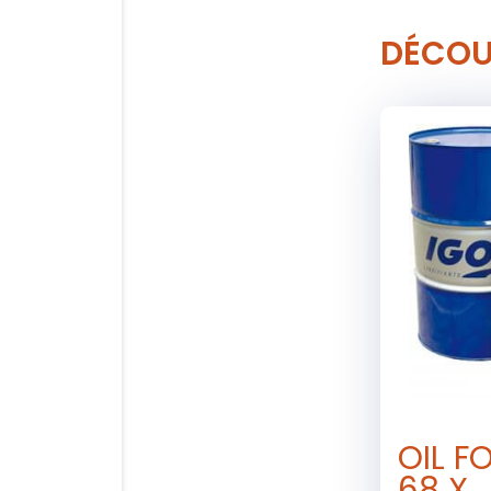
DÉCOU
OIL F
68 X