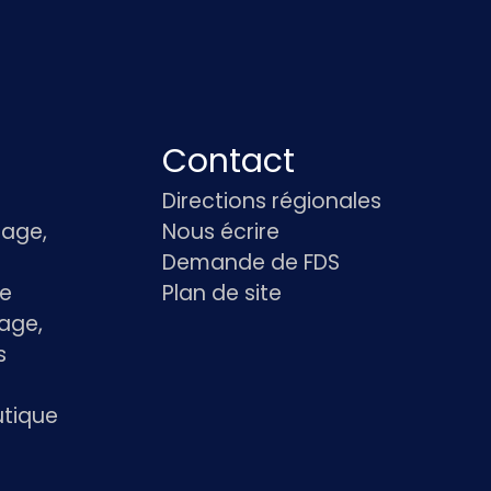
Contact
Directions régionales
age,
Nous écrire
Demande de FDS
le
Plan de site
age,
s
utique