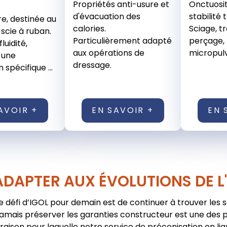
Propriétés anti-usure et
Onctuosit
d'évacuation des
stabilité
re, destinée au
calories.
Sciage, t
 scie à ruban.
Particulièrement adapté
perçage,
luidité,
aux opérations de
micropulv
 une
dressage.
 spécifique ...
AVOIR +
EN SAVOIR +
EN 
ADAPTER AUX ÉVOLUTIONS DE L
e défi d’IGOL pour demain est de continuer à trouver les 
jamais préserver les garanties constructeur est une des pr
raison pour laquelle notre service de préconisation en lig