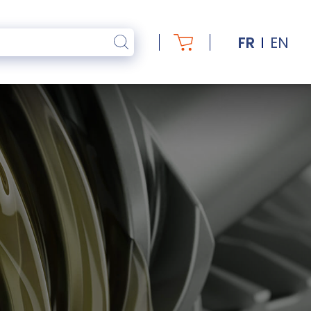
FR
EN