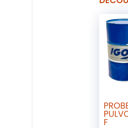
DÉCOU
PROB
PULV
F