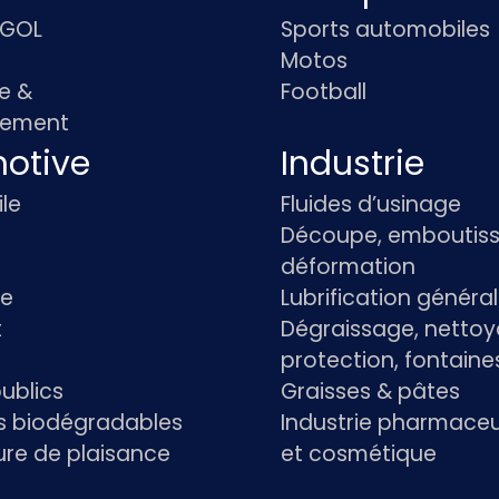
IGOL
Sports automobiles
Motos
e &
Football
pement
otive
Industrie
le
Fluides d’usinage
Découpe, emboutiss
déformation
re
Lubrification généra
t
Dégraissage, nettoy
protection, fontaine
ublics
Graisses & pâtes
ts biodégradables
Industrie pharmace
re de plaisance
et cosmétique