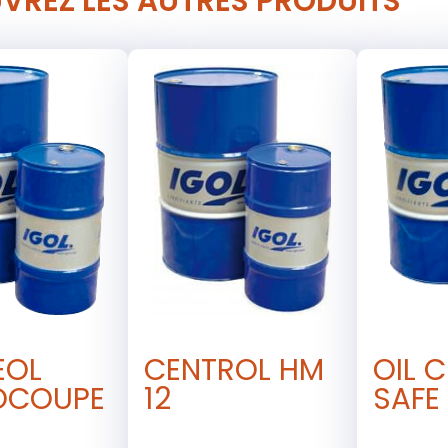
VREZ LES AUTRES PRODUITS
EOL
CENTROL HM
OIL C
OCOUPE
12
SAFE