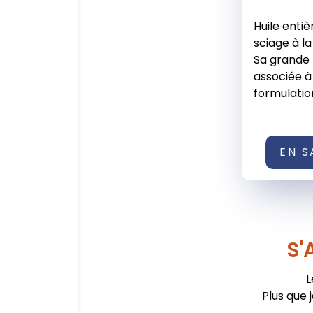
Huile entiè
sciage à la
Sa grande f
associée à
formulation
EN S
S'
L
Plus que 