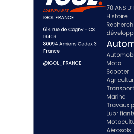
70 ANS D’
Histoire
IGOL FRANCE
Recherch
614 rue de Cagny - CS
dévelop
19403
Autom
80094 Amiens Cedex 3
France
Automobi
Moto
@IGOL_FRANCE
Scooter
Agricultu
Transpor
Marine
Travaux p
Lubrifian
Motocultu
Aérosols