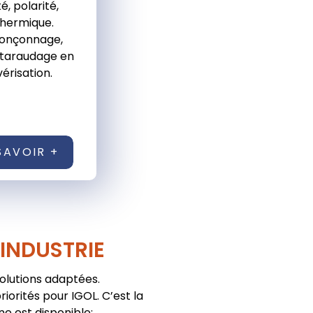
é, polarité,
 thermique.
ronçonnage,
 taraudage en
érisation.
SAVOIR +
'INDUSTRIE
solutions adaptées.
iorités pour IGOL. C’est la
ne est disponible: