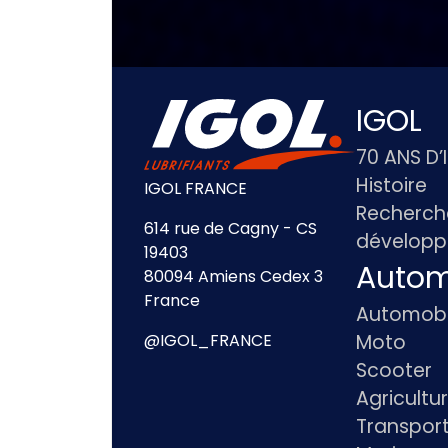
IGOL
70 ANS D’
Histoire
IGOL FRANCE
Recherch
614 rue de Cagny - CS
dévelop
19403
Autom
80094 Amiens Cedex 3
France
Automobi
Moto
@IGOL_FRANCE
Scooter
Agricultu
Transpor