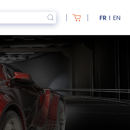
FR
EN