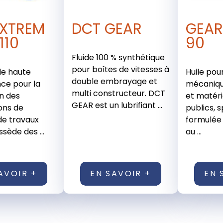
 XTREM
DCT GEAR
GEAR
110
90
Fluide 100 % synthétique
pour boîtes de vitesses à
 de haute
Huile pou
double embrayage et
ce pour la
mécaniqu
multi constructeur. DCT
on des
et matéri
GEAR est un lubrifiant ...
ons de
publics, 
de travaux
formulée 
ssède des ...
au ...
AVOIR +
EN SAVOIR +
EN 