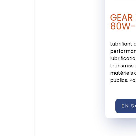
GEAR
80W-
Lubrifiant
performan
lubrificati
transmissi
matériels 
publics. Po
EN S