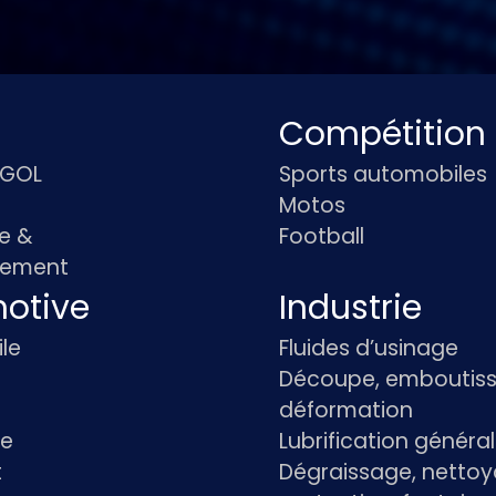
Compétition
IGOL
Sports automobiles
Motos
e &
Football
pement
otive
Industrie
le
Fluides d’usinage
Découpe, emboutiss
déformation
re
Lubrification généra
t
Dégraissage, nettoy