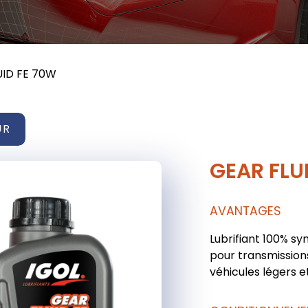
UID FE 70W
UR
GEAR FLU
AVANTAGES
Lubrifiant 100% sy
pour transmission
véhicules légers et 