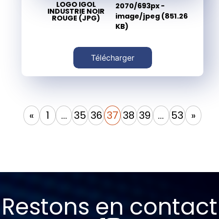
LOGO IGOL
2070/693px -
INDUSTRIE NOIR
image/jpeg (851.26
ROUGE (JPG)
KB)
Télécharger
«
1
…
35
36
37
38
39
…
53
»
Restons en contact