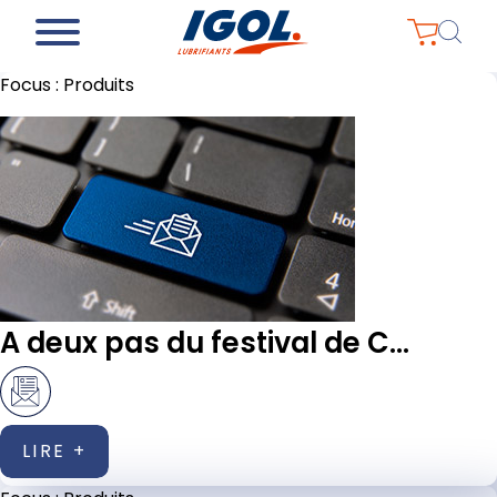
Focus :
Produits
A deux pas du festival de C...
LIRE +