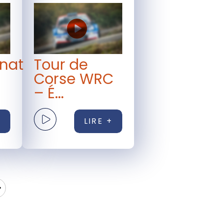
nat
Tour de
Corse WRC
– É...
+
LIRE +
>