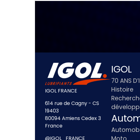
IGOL
70 ANS D’
Histoire
IGOL FRANCE
Recherch
614 rue de Cagny - CS
dévelop
19403
Autom
80094 Amiens Cedex 3
France
Automobi
Moto
@IGOL_FRANCE