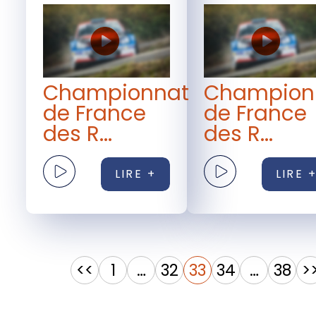
Championnat
Champion
de France
de France
des R...
des R...
LIRE +
LIRE 
<<
1
…
32
33
34
…
38
>