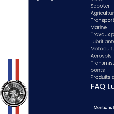
Scooter
Agricultu
Transpor
Marine
Travaux p
Lubrifian
Motocultu
Aérosols
Transmiss
ponts
Produits
FAQ Lu
Mentions 