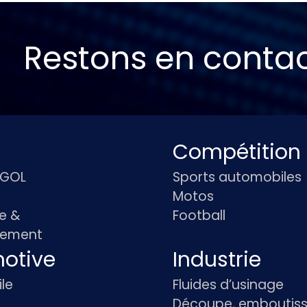
Restons en conta
Compétition
IGOL
Sports automobiles
Motos
e &
Football
pement
otive
Industrie
le
Fluides d’usinage
Découpe, emboutiss