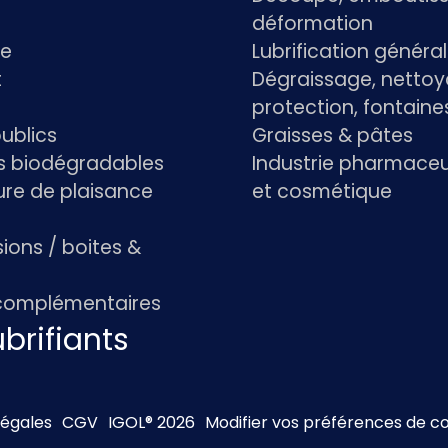
déformation
re
Lubrification généra
t
Dégraissage, nettoy
protection, fontaine
ublics
Graisses & pâtes
ts biodégradables
Industrie pharmace
re de plaisance
et cosmétique
ions / boites &
 complémentaires
brifiants
légales
CGV
IGOL® 2026
Modifier vos préférences de c