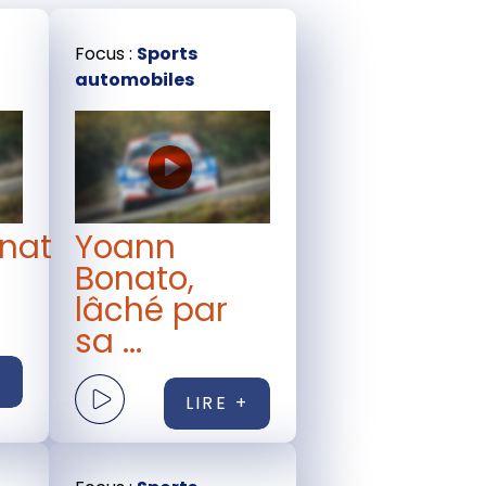
Focus :
Sports
automobiles
nat
Yoann
Bonato,
lâché par
sa ...
+
LIRE +