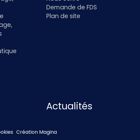
Demande de FDS
le
Plan de site
age,
s
utique
Actualités
ookies
Création Magina