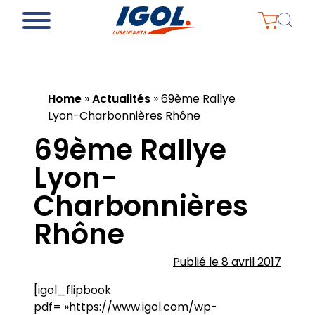
Home
»
Actualités
»
69ème Rallye
Lyon-Charbonnières Rhône
69ème Rallye
Lyon-
Charbonnières
Rhône
Publié le 8 avril 2017
[igol_flipbook
pdf= »https://www.igol.com/wp-